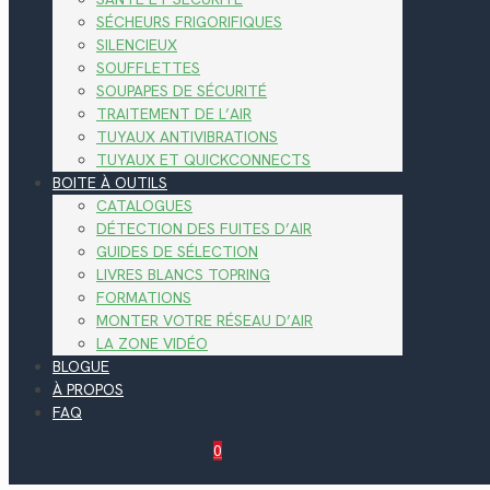
SÉCHEURS FRIGORIFIQUES
SILENCIEUX
SOUFFLETTES
SOUPAPES DE SÉCURITÉ
TRAITEMENT DE L’AIR
TUYAUX ANTIVIBRATIONS
TUYAUX ET QUICKCONNECTS
BOITE À OUTILS
CATALOGUES
DÉTECTION DES FUITES D’AIR
GUIDES DE SÉLECTION
LIVRES BLANCS TOPRING
FORMATIONS
MONTER VOTRE RÉSEAU D’AIR
LA ZONE VIDÉO
BLOGUE
À PROPOS
FAQ
0