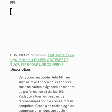
$65.92.
$47.99.
PPS
quantité
de
08.172
UGS :
08.172
Catégories :
S08 | Système de
tuyauterie pour l'air PPS
,
SYSTÈMES DE
TUYAUTERIE POUR L'AIR COMPRIMÉ
Description
Ce raccord en coude fileté NPT en
aluminium est conçu pour répondre
aux plus hautes exigences en matière
de performance et de fiabilité. Il
s’adapte à tous les besoins de
raccordement pour les réseaux d’air
comprimé. Grâce à sa technologie de
compression unique, une seule