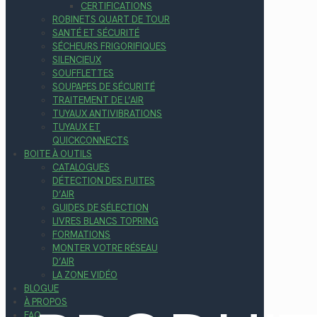
CERTIFICATIONS
ROBINETS QUART DE TOUR
SANTÉ ET SÉCURITÉ
SÉCHEURS FRIGORIFIQUES
SILENCIEUX
SOUFFLETTES
SOUPAPES DE SÉCURITÉ
TRAITEMENT DE L’AIR
TUYAUX ANTIVIBRATIONS
TUYAUX ET
QUICKCONNECTS
BOITE À OUTILS
CATALOGUES
DÉTECTION DES FUITES
D’AIR
GUIDES DE SÉLECTION
LIVRES BLANCS TOPRING
FORMATIONS
MONTER VOTRE RÉSEAU
D’AIR
LA ZONE VIDÉO
BLOGUE
À PROPOS
FAQ