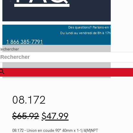
Des questions? Parlons-en !
Du lundi au vendredi de 8h à 17h
1 866 385-7791
Rechercher
×
08.172
Le
Le
$
65.92
$
47.99
prix
prix
initial
actuel
était :
est :
08.172 – Union en coude 90° 40mm x 1-1/4(M)NPT