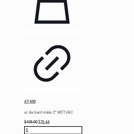
67.430
ur de baril mâle 2″ WETVAC
Le
Le
$
105.00
$
76.44
prix
prix
quantité
initial
actuel