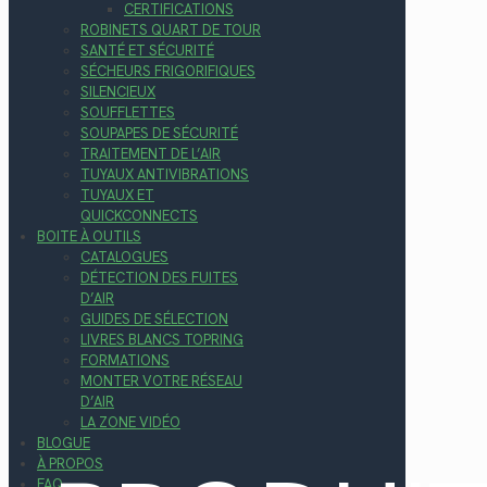
CERTIFICATIONS
ROBINETS QUART DE TOUR
SANTÉ ET SÉCURITÉ
SÉCHEURS FRIGORIFIQUES
SILENCIEUX
SOUFFLETTES
SOUPAPES DE SÉCURITÉ
TRAITEMENT DE L’AIR
TUYAUX ANTIVIBRATIONS
TUYAUX ET
QUICKCONNECTS
BOITE À OUTILS
CATALOGUES
DÉTECTION DES FUITES
D’AIR
GUIDES DE SÉLECTION
LIVRES BLANCS TOPRING
FORMATIONS
MONTER VOTRE RÉSEAU
D’AIR
LA ZONE VIDÉO
BLOGUE
À PROPOS
FAQ