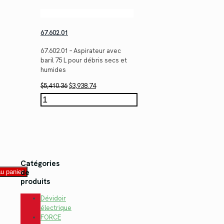
67.602.01
67.602.01 – Aspirateur avec
baril 75 L pour débris secs et
humides
Le
Le
$
5,410.36
$
3,938.74
prix
prix
quantité
initial
actuel
de
était :
est :
67.602.01
$5,410.36.
$3,938.74.
Catégories
de
au panier
produits
Dévidoir
électrique
FORCE