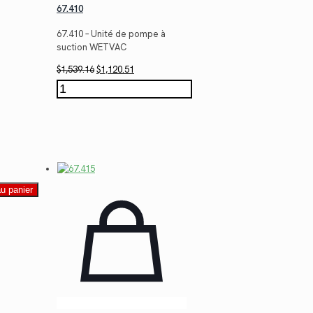
67.410
67.410 – Unité de pompe à
suction WETVAC
Le
Le
$
1,539.16
$
1,120.51
prix
prix
quantité
initial
actuel
de
était :
est :
67.410
$1,539.16.
$1,120.51.
au panier