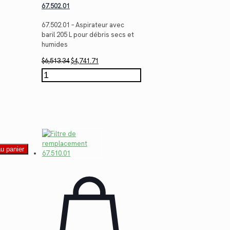
67.502.01
67.502.01 – Aspirateur avec
baril 205 L pour débris secs et
humides
Le
Le
$
6,513.34
$
4,741.71
prix
prix
quantité
initial
actuel
de
était :
est :
67.502.01
$6,513.34.
$4,741.71.
au panier