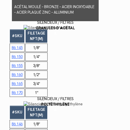
ACÉTAL MOULÉ – BRONZE – ACIER INOXYDABLE
– ACIER PLAQUÉ ZINC – ALUMINIUM
SILENCIEUX / FILTRES
GRANULES D’ACÉTAL
FILETAGE
A
#SKU
NPT(M)
86.145
1/8″
86.150
1/4″
86.155
3/8″
86.1
60
1/2″
86.165
3/4″
86.170
1″
SILENCIEUX / FILTRES
POLYÉTHYLÈNE
FILETAGE
A
#SKU
NPT(M)
86.146
1/8″