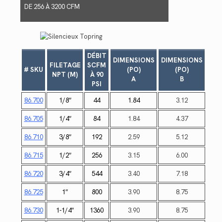
DE 256 À 3200 CFM
DÉBIT
DIMENSIONS
DIMENSIONS
FILETAGE
SCFM
# SKU
(PO)
(PO)
NPT (M)
À 90
A
B
PSI
86.700
1/8″
44
1.84
3.12
86.705
1/4″
84
1.84
4.37
86.710
3/8″
192
2.59
5.12
86.715
1/2″
256
3.15
6.00
86.720
3/4″
544
3.40
7.18
86.725
1″
800
3.90
8.75
86.730
1-1/4″
1360
3.90
8.75