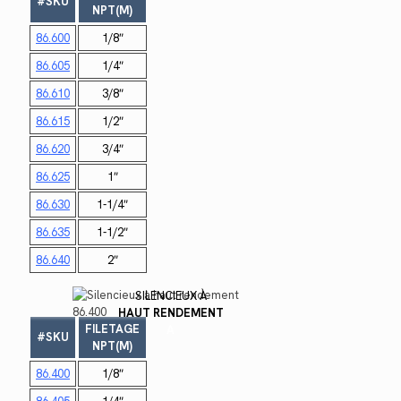
#SKU
NPT(M)
86.600
1/8″
86.605
1/4″
86.610
3/8″
86.615
1/2″
86.620
3/4″
86.625
1″
86.630
1-1/4″
86.635
1-1/2″
86.640
2″
SILENCIEUX À
HAUT RENDEMENT
FILETAGE
A
#SKU
NPT(M)
86.400
1/8″