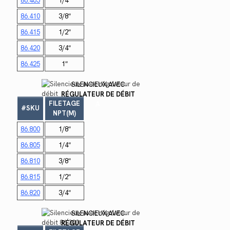
86.405
1/4″
86.410
3/8″
86.415
1/2″
86.420
3/4″
86.425
1″
SILENCIEUX AVEC
RÉGULATEUR DE DÉBIT
FILETAGE
A
#SKU
NPT(M)
86.800
1/8″
86.805
1/4″
86.810
3/8″
86.815
1/2″
86.820
3/4″
SILENCIEUX AVEC
RÉGULATEUR DE DÉBIT