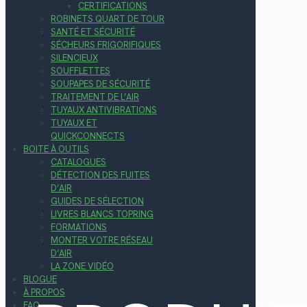
CERTIFICATIONS
ROBINETS QUART DE TOUR
SANTÉ ET SÉCURITÉ
SÉCHEURS FRIGORIFIQUES
SILENCIEUX
SOUFFLETTES
SOUPAPES DE SÉCURITÉ
TRAITEMENT DE L’AIR
TUYAUX ANTIVIBRATIONS
TUYAUX ET
QUICKCONNECTS
BOITE À OUTILS
CATALOGUES
DÉTECTION DES FUITES
D’AIR
GUIDES DE SÉLECTION
LIVRES BLANCS TOPRING
FORMATIONS
MONTER VOTRE RÉSEAU
D’AIR
LA ZONE VIDÉO
BLOGUE
À PROPOS
FAQ