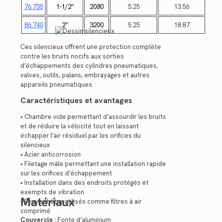
76.735
1-1/2″
2080
5.25
13.56
86.740
2″
3200
5.25
18.87
Ces silencieux offrent une protection complète
contre les bruits nocifs aux sorties
d’échappements des cylindres pneumatiques,
valves, outils, palans, embrayages et autres
appareils pneumatiques.
Caractéristiques et avantages
• Chambre vide permettant d’assourdir les bruits
et de réduire la vélocité tout en laissant
échapper l’air résiduel par les orifices du
silencieux
• Acier anticorrosion
• Filetage mâle permettant une installation rapide
sur les orifices d’échappement
• Installation dans des endroits protégés et
exempts de vibration
Matériaux
• Peuvent être utilisés comme filtres à air
comprimé
Couvercle :
Fonte d’aluminium