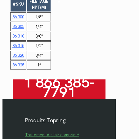
FILETAGE
A
#SKU
NPT(M)
86.300
1/8″
86.305
1/4″
86.310
3/8″
86.315
1/2″
86.320
3/4″
86.325
1″
1 866 385-
7791
Produits Topring
Traitement de l'air comprimé