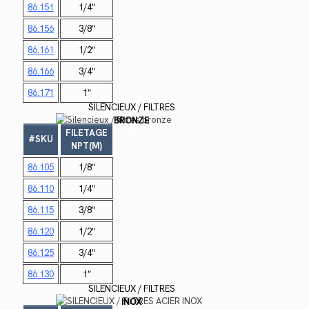
86.151
1/4″
86.156
3/8″
86.1
61
1/2″
86.166
3/4″
86.171
1″
SILENCIEUX / FILTRES
BRONZE
FILETAGE
A
#SKU
NPT(M)
86.105
1/8″
86.110
1/4″
86.115
3/8″
86.120
1/2″
86.125
3/4″
86.130
1″
SILENCIEUX / FILTRES
INOX