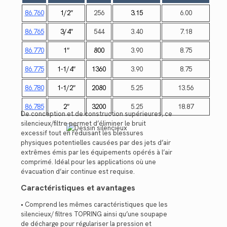
86.760
1/2″
256
3.15
6.00
86.765
3/4″
544
3.40
7.18
86.770
1″
800
3.90
8.75
86.775
1-1/4″
1360
3.90
8.75
86.780
1-1/2″
2080
5.25
13.56
86.785
2″
3200
5.25
18.87
De conception et de construction supérieures, ce
silencieux/filtre permet d’éliminer le bruit
excessif tout en réduisant les blessures
physiques potentielles causées par des jets d’air
extrêmes émis par les équipements opérés à l’air
comprimé. Idéal pour les applications où une
évacuation d’air continue est requise.
Caractéristiques et avantages
• Comprend les mêmes caractéristiques que les
silencieux/ filtres TOPRING ainsi qu’une soupape
de décharge pour régulariser la pression et