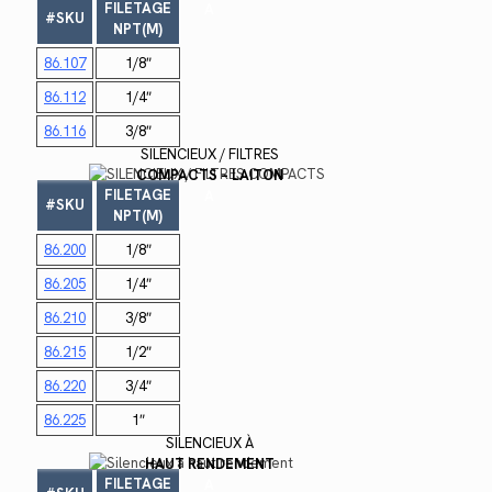
FILETAGE
A
#SKU
NPT(M)
86.107
1/8″
86.112
1/4″
86.116
3/8″
SILENCIEUX / FILTRES
COMPACTS – LAITON
FILETAGE
A
#SKU
NPT(M)
86.200
1/8″
86.205
1/4″
86.210
3/8″
86.215
1/2″
86.220
3/4″
86.225
1″
SILENCIEUX À
HAUT RENDEMENT
FILETAGE
A