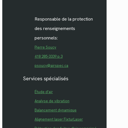
Responsable de la protection
des renseignements
personnels:
Pierre Soucy
418 285-3339 p.3
psoucy@airspec.ca
Services spécialisés
Étude d'air
Analyse de vibration
Balancement dynamique
Alignement laser FixturLaser