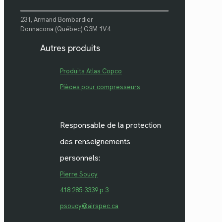
231, Armand Bombardier
Donnacona (Québec) G3M 1V4
Autres produits
Produits Atlas Copco
Pièces pour compresseurs
Responsable de la protection
des renseignements
personnels:
Pierre Soucy
418 285-3339 p.3
psoucy@airspec.ca