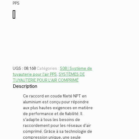
$41.24.
$30.02.
PPS
quantité
de
08.168
UGS :
08.168
Catégories :
S08 | Système de
tuyauterie pour l'air PPS
,
SYSTÈMES DE
TUYAUTERIE POUR L'AIR COMPRIMÉ
Description
Ce raccord en coude fileté NPT en
aluminium est conçu pour répondre
aux plus hautes exigences en matière
de performance et de fiabilité. Il
s’adapte à tous les besoins de
raccordement pour les réseaux d’air
comprimé. Grâce à sa technologie de
compression unique, une seule