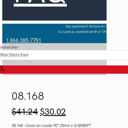
Des questions? Parlons-en !
Du lundi au vendredi de 8h à 17h
1 866 385-7791
Rechercher
×
08.168
Le
Le
$
41.24
$
30.02
prix
prix
initial
actuel
était :
est :
08.168 – Union en coude 90° 25mm x 3/4(M)NPT