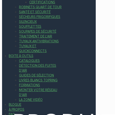
CERTIFICATIONS
ROBINETS QUART DE TOUR
SANTÉ ET SÉCURITÉ
SÉCHEURS FRIGORIFIQUES
SILENCIEUX
SOUFFLETTES
SOUPAPES DE SÉCURITÉ
TRAITEMENT DE L’AIR
TUYAUX ANTIVIBRATIONS
TUYAUX ET
QUICKCONNECTS
BOITE À OUTILS
CATALOGUES
DÉTECTION DES FUITES
D’AIR
GUIDES DE SÉLECTION
LIVRES BLANCS TOPRING
FORMATIONS
MONTER VOTRE RÉSEAU
D’AIR
LA ZONE VIDÉO
BLOGUE
À PROPOS
FAQ