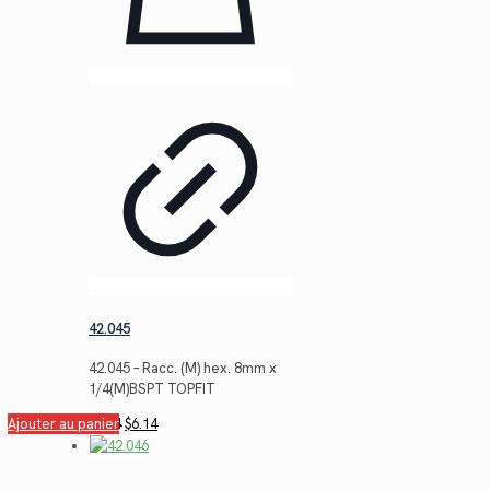
42.045
42.045 – Racc. (M) hex. 8mm x
1/4(M)BSPT TOPFIT
Le
Le
Ajouter au panier
$
8.44
$
6.14
prix
prix
initial
actuel
était :
est :