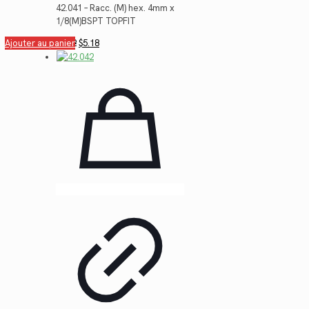
42.041 – Racc. (M) hex. 4mm x
1/8(M)BSPT TOPFIT
Le
Le
Ajouter au panier
$
7.12
$
5.18
prix
prix
initial
actuel
était :
est :
$7.12.
$5.18.