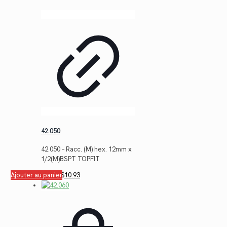
42.050
42.050 – Racc. (M) hex. 12mm x
1/2(M)BSPT TOPFIT
Le
Le
Ajouter au panier
$
15.02
$
10.93
prix
prix
initial
actuel
était :
est :
$15.02.
$10.93.