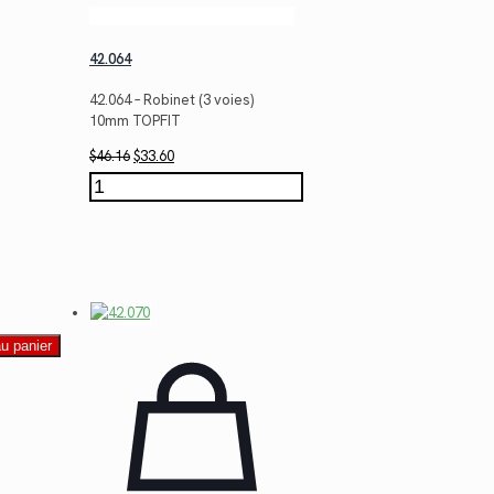
42.064
42.064 – Robinet (3 voies)
10mm TOPFIT
Le
Le
$
46.16
$
33.60
prix
prix
quantité
initial
actuel
de
était :
est :
42.064
$46.16.
$33.60.
au panier