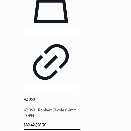
42.060
42.060 – Robinet (3 voies) 4mm
TOPFIT
Le
Le
$
39.42
$
28.70
prix
prix