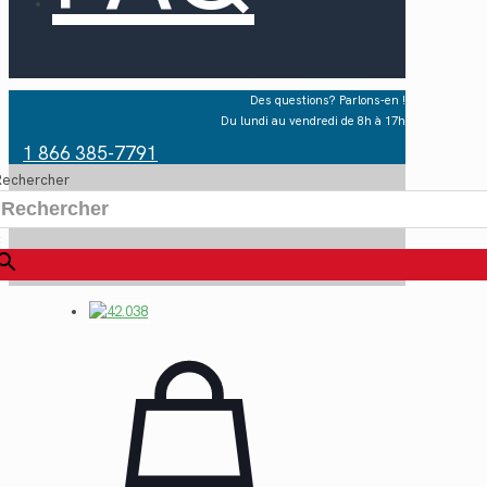
Des questions? Parlons-en !
Du lundi au vendredi de 8h à 17h
1 866 385-7791
Rechercher
×