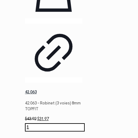
42.063
42.063 – Robinet (3 voies) 8mm
TOPFIT
Le
Le
$
43.92
$
31.97
prix
prix
quantité
initial
actuel
de
était :
est :
42.063