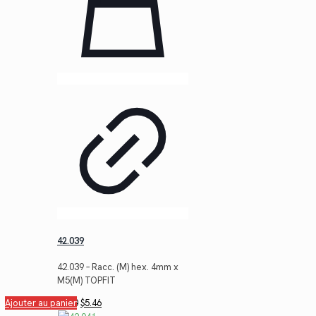
42.039
42.039 – Racc. (M) hex. 4mm x
M5(M) TOPFIT
Le
Le
Ajouter au panier
$
7.50
$
5.46
prix
prix