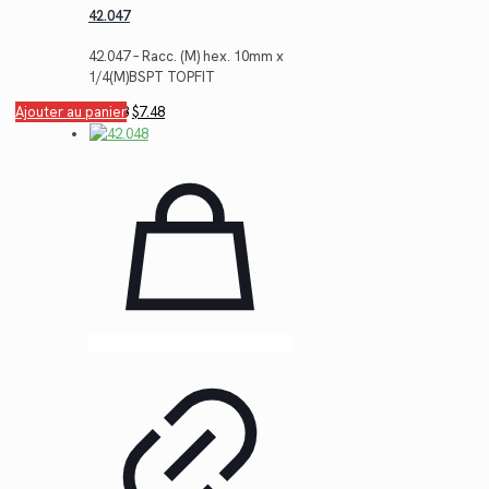
42.047
42.047 – Racc. (M) hex. 10mm x
1/4(M)BSPT TOPFIT
Le
Le
Ajouter au panier
$
10.28
$
7.48
prix
prix
initial
actuel
était :
est :
$10.28.
$7.48.