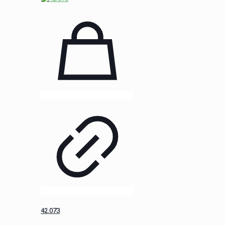
initial
actuel
était :
est :
$38.72.
$28.19.
42.073