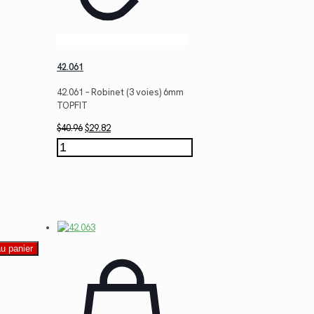
42.061
42.061 – Robinet (3 voies) 6mm
TOPFIT
Le
Le
$
40.96
$
29.82
prix
prix
quantité
initial
actuel
de
était :
est :
42.061
$40.96.
$29.82.
au panier