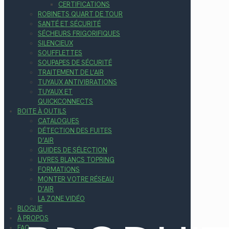
CERTIFICATIONS
ROBINETS QUART DE TOUR
SANTÉ ET SÉCURITÉ
SÉCHEURS FRIGORIFIQUES
SILENCIEUX
SOUFFLETTES
SOUPAPES DE SÉCURITÉ
TRAITEMENT DE L’AIR
TUYAUX ANTIVIBRATIONS
TUYAUX ET
QUICKCONNECTS
BOITE À OUTILS
CATALOGUES
DÉTECTION DES FUITES
D’AIR
GUIDES DE SÉLECTION
LIVRES BLANCS TOPRING
FORMATIONS
MONTER VOTRE RÉSEAU
D’AIR
LA ZONE VIDÉO
BLOGUE
À PROPOS
FAQ