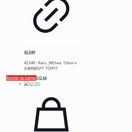
42.049
42.049 – Racc. (M) hex. 12mm x
3/8(M)BSPT TOPFIT
Le
Le
Ajouter au panier
$
14.34
$
10.44
prix
prix
initial
actuel
était :
est :
$14.34.
$10.44.