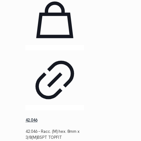
$8.44.
$6.14.
42.046
42.046 – Racc. (M) hex. 8mm x
3/8(M)BSPT TOPFIT