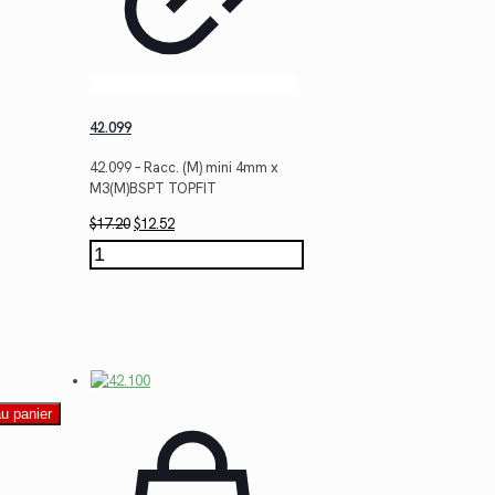
42.099
42.099 – Racc. (M) mini 4mm x
M3(M)BSPT TOPFIT
Le
Le
$
17.20
$
12.52
prix
prix
quantité
initial
actuel
de
était :
est :
42.099
$17.20.
$12.52.
au panier