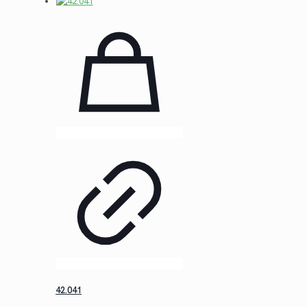
initial
actuel
était :
est :
$7.50.
$5.46.
42.041