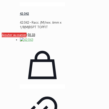
42.042
42.042 – Racc. (M) hex. 6mm x
1/8(M)BSPT TOPFIT
Le
Le
Ajouter au panier
$
7.32
$
5.33
prix
prix
initial
actuel
était :
est :
$7.32.
$5.33.