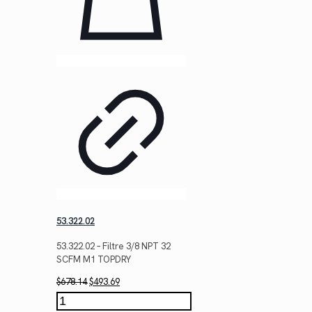
53.322.02
53.322.02 – Filtre 3/8 NPT 32
SCFM M1 TOPDRY
Le
Le
$
678.14
$
493.69
prix
prix
quantité
initial
actuel
de