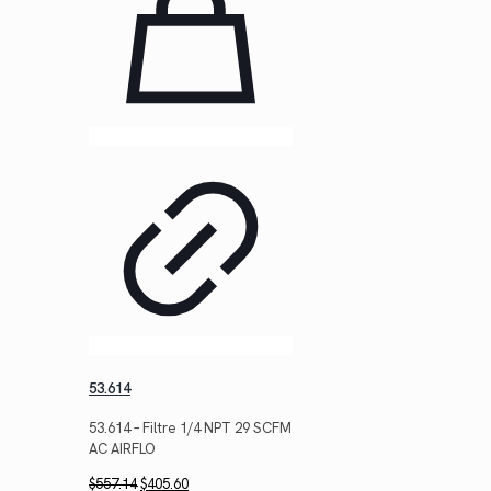
53.614
53.614 – Filtre 1/4 NPT 29 SCFM
AC AIRFLO
Le
Le
$
557.14
$
405.60