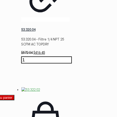
53.320.04
53.320.04 – Filtre 1/4 NPT 25
SCFM AC TOPDRY
Le
Le
$
572.04
$
416.45
prix
prix
quantité
initial
actuel
de
était :
est :
53.320.04
$572.04.
$416.45.
au panier