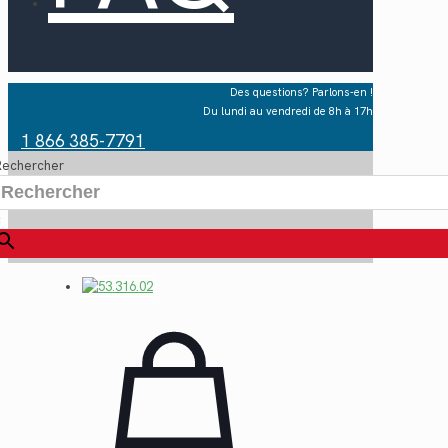
Des questions? Parlons-en !
Du lundi au vendredi de 8h à 17h
1 866 385-7791
Rechercher
×