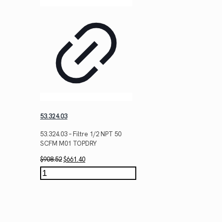
53.324.03
53.324.03 – Filtre 1/2 NPT 50
SCFM M01 TOPDRY
Le
Le
$
908.52
$
661.40
prix
prix
quantité
initial
actuel
de
était :
est :
53.324.03
$908.52.
$661.40.