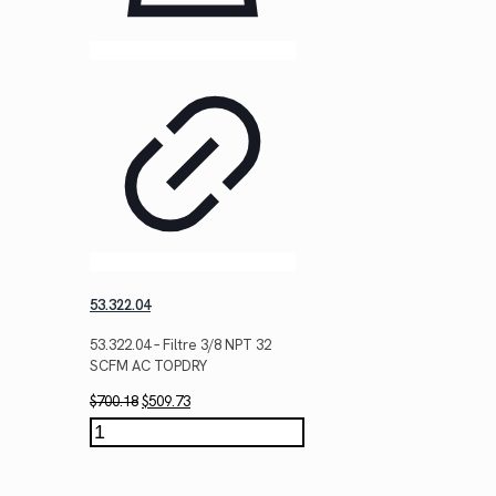
53.322.04
53.322.04 – Filtre 3/8 NPT 32
SCFM AC TOPDRY
Le
Le
$
700.18
$
509.73
prix
prix
quantité
initial
actuel
de
était :
est :
53.322.04
$700.18.
$509.73.