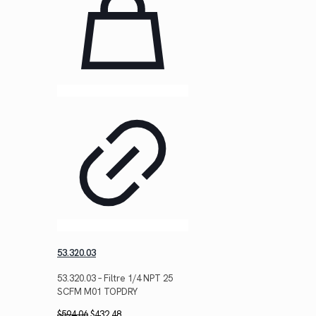
53.320.03
53.320.03 – Filtre 1/4 NPT 25
SCFM M01 TOPDRY
Le
Le
$
594.06
$
432.48