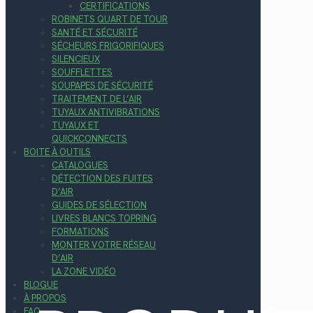
CERTIFICATIONS
ROBINETS QUART DE TOUR
SANTÉ ET SÉCURITÉ
SÉCHEURS FRIGORIFIQUES
SILENCIEUX
SOUFFLETTES
SOUPAPES DE SÉCURITÉ
TRAITEMENT DE L’AIR
TUYAUX ANTIVIBRATIONS
TUYAUX ET
QUICKCONNECTS
BOITE À OUTILS
CATALOGUES
DÉTECTION DES FUITES
D’AIR
GUIDES DE SÉLECTION
LIVRES BLANCS TOPRING
FORMATIONS
MONTER VOTRE RÉSEAU
D’AIR
LA ZONE VIDÉO
BLOGUE
À PROPOS
FAQ