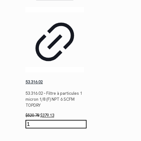
53.316.02
53.316.02 – Filtre à particules 1
micron 1/8 (F) NPT 6 SCFM
TOPDRY
Le
Le
$
520.78
$
379.13
prix
prix
quantité
initial
actuel
de
était :
est :
53.316.02
$520.78.
$379.13.