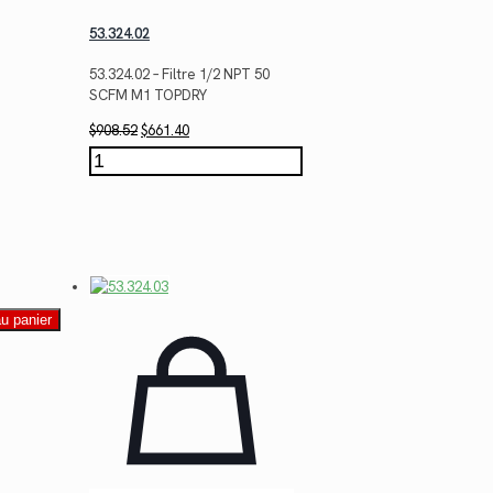
53.324.02
53.324.02 – Filtre 1/2 NPT 50
SCFM M1 TOPDRY
Le
Le
$
908.52
$
661.40
prix
prix
quantité
initial
actuel
de
était :
est :
53.324.02
$908.52.
$661.40.
au panier