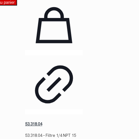
au panier
53.318.04
53.318.04 – Filtre 1/4 NPT 15