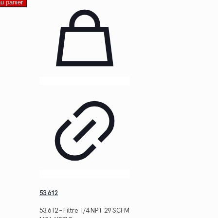
au panier
53.612
53.612 – Filtre 1/4 NPT 29 SCFM