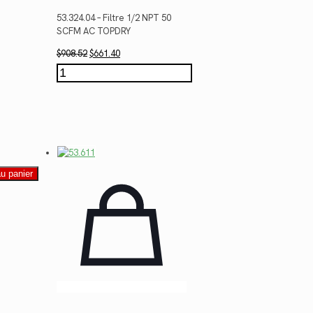
53.324.04 – Filtre 1/2 NPT 50
SCFM AC TOPDRY
Le
Le
$
908.52
$
661.40
prix
prix
quantité
initial
actuel
de
était :
est :
53.324.04
$908.52.
$661.40.
au panier