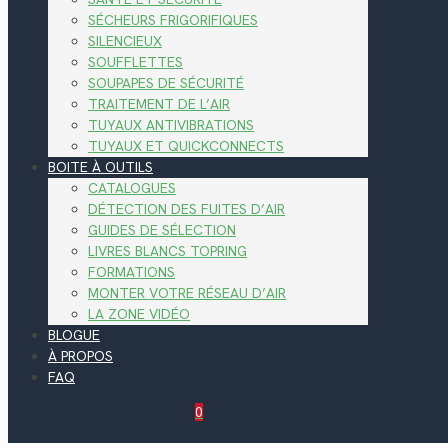
SÉCHEURS FRIGORIFIQUES
SILENCIEUX
SOUFFLETTES
SOUPAPES DE SÉCURITÉ
TRAITEMENT DE L’AIR
TUYAUX ANTIVIBRATIONS
TUYAUX ET QUICKCONNECTS
BOITE À OUTILS
CATALOGUES
DÉTECTION DES FUITES D’AIR
GUIDES DE SÉLECTION
LIVRES BLANCS TOPRING
FORMATIONS
MONTER VOTRE RÉSEAU D’AIR
LA ZONE VIDÉO
BLOGUE
À PROPOS
FAQ
0