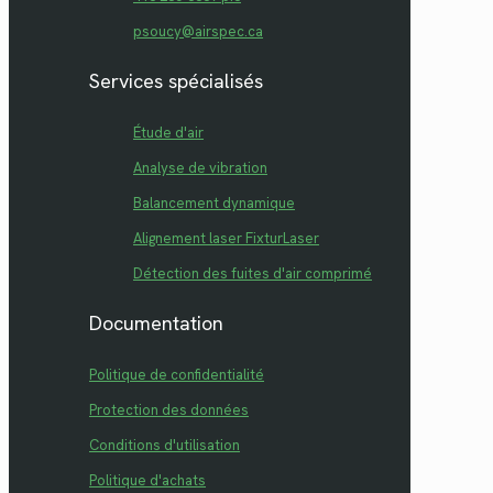
psoucy@airspec.ca
Services spécialisés
Étude d'air
Analyse de vibration
Balancement dynamique
Alignement laser FixturLaser
Détection des fuites d'air comprimé
Documentation
Politique de confidentialité
Protection des données
Conditions d'utilisation
Politique d'achats