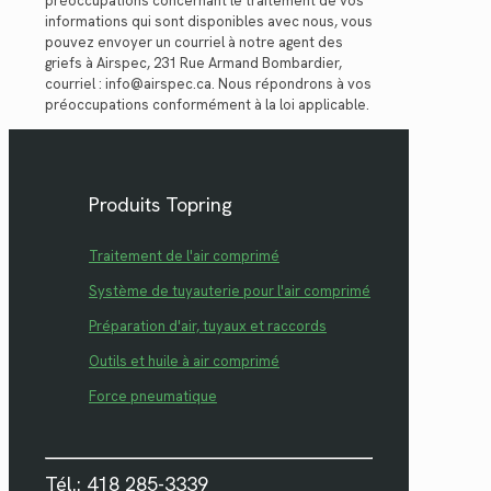
préoccupations concernant le traitement de vos
informations qui sont disponibles avec nous, vous
pouvez envoyer un courriel à notre agent des
griefs à Airspec, 231 Rue Armand Bombardier,
courriel : info@airspec.ca. Nous répondrons à vos
préoccupations conformément à la loi applicable.
Produits Topring
Traitement de l'air comprimé
Système de tuyauterie pour l'air comprimé
Préparation d'air, tuyaux et raccords
Outils et huile à air comprimé
Force pneumatique
Tél.: 418 285-3339