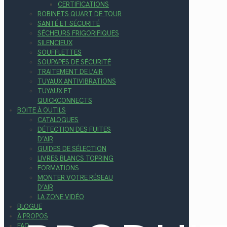
CERTIFICATIONS
ROBINETS QUART DE TOUR
SANTÉ ET SÉCURITÉ
SÉCHEURS FRIGORIFIQUES
SILENCIEUX
SOUFFLETTES
SOUPAPES DE SÉCURITÉ
TRAITEMENT DE L’AIR
TUYAUX ANTIVIBRATIONS
TUYAUX ET
QUICKCONNECTS
BOITE À OUTILS
CATALOGUES
DÉTECTION DES FUITES
D’AIR
GUIDES DE SÉLECTION
LIVRES BLANCS TOPRING
FORMATIONS
MONTER VOTRE RÉSEAU
D’AIR
LA ZONE VIDÉO
BLOGUE
À PROPOS
FAQ