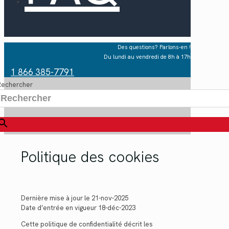
Des questions? Parlons-en !
Du lundi au vendredi de 8h à 17h
1 866 385-7791
Rechercher
×
Politique des cookies
Dernière mise à jour le 21-nov-2025
Date d’entrée en vigueur 18-déc-2023
Cette politique de confidentialité décrit les