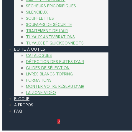
SÉCHEURS FRIGORIFIQUES
SILENCIEUX
SOUFFLETTES
SOUPAPES DE SÉCURITÉ
TRAITEMENT DE L’AIR
TUYAUX ANTIVIBRATIONS
TUYAUX ET QUICKCONNECTS
BOITE À OUTILS
CATALOGUES
DÉTECTION DES FUITES D’AIR
GUIDES DE SÉLECTION
LIVRES BLANCS TOPRING
FORMATIONS
MONTER VOTRE RÉSEAU D’AIR
LA ZONE VIDÉO
BLOGUE
À PROPOS
FAQ
0