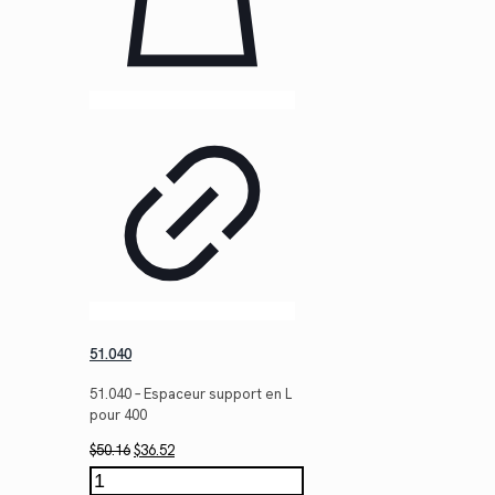
51.040
51.040 – Espaceur support en L
pour 400
Le
Le
$
50.16
$
36.52
prix
prix
quantité
initial
actuel