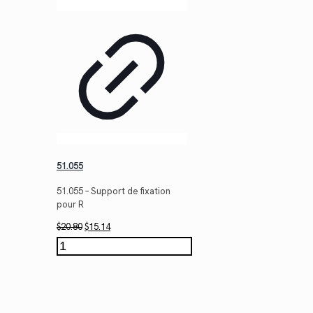
51.055
51.055 – Support de fixation
pour R
Le
Le
$
20.80
$
15.14
prix
prix
quantité
initial
actuel
de
était :
est :
51.055
$20.80.
$15.14.