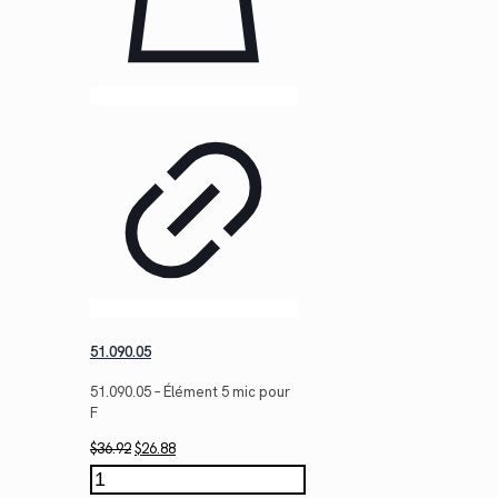
51.090.05
51.090.05 – Élément 5 mic pour
F
Le
Le
$
36.92
$
26.88
prix
prix
quantité
initial
actuel
de