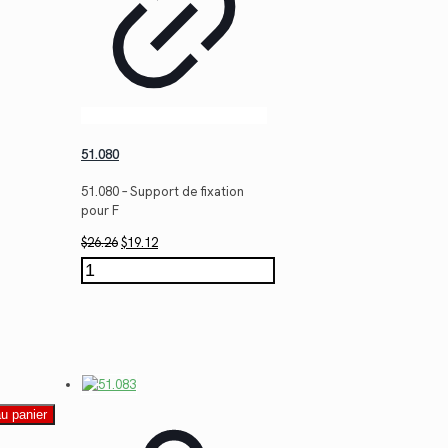
51.080
51.080 – Support de fixation
pour F
Le
Le
$
26.26
$
19.12
prix
prix
quantité
initial
actuel
de
était :
est :
51.080
$26.26.
$19.12.
au panier