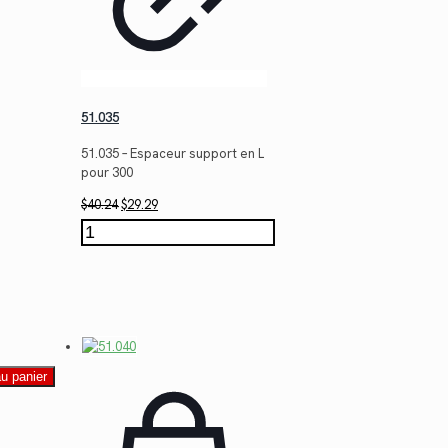
51.035
51.035 – Espaceur support en L
pour 300
Le
Le
$
40.24
$
29.29
prix
prix
quantité
initial
actuel
de
était :
est :
51.035
$40.24.
$29.29.
au panier