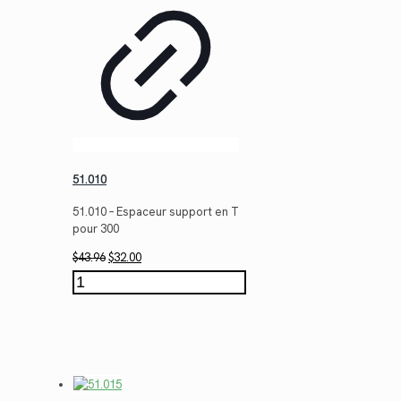
51.010
51.010 – Espaceur support en T
pour 300
Le
Le
$
43.96
$
32.00
prix
prix
quantité
initial
actuel
de
était :
est :
51.010
$43.96.
$32.00.