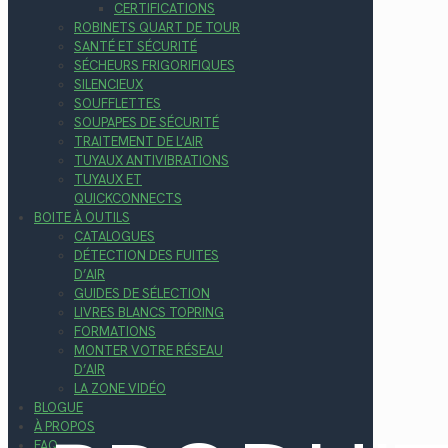
CERTIFICATIONS
ROBINETS QUART DE TOUR
SANTÉ ET SÉCURITÉ
SÉCHEURS FRIGORIFIQUES
SILENCIEUX
SOUFFLETTES
SOUPAPES DE SÉCURITÉ
TRAITEMENT DE L’AIR
TUYAUX ANTIVIBRATIONS
TUYAUX ET
QUICKCONNECTS
BOITE À OUTILS
CATALOGUES
DÉTECTION DES FUITES
D’AIR
GUIDES DE SÉLECTION
LIVRES BLANCS TOPRING
FORMATIONS
MONTER VOTRE RÉSEAU
D’AIR
LA ZONE VIDÉO
BLOGUE
À PROPOS
FAQ