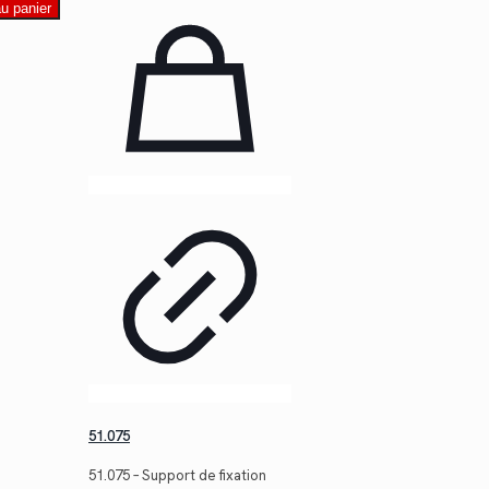
au panier
51.075
51.075 – Support de fixation