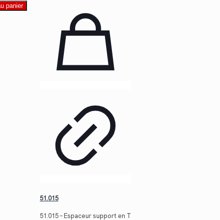
au panier
51.015
51.015 – Espaceur support en T