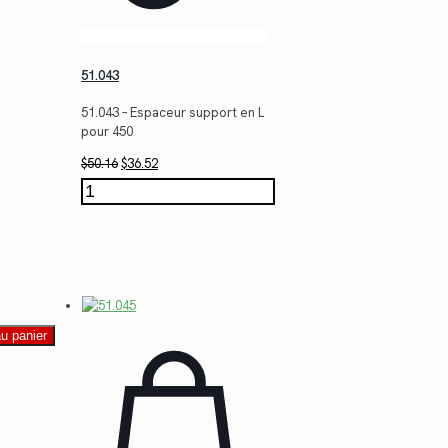
51.043
51.043 – Espaceur support en L
pour 450
Le
Le
$
50.16
$
36.52
prix
prix
quantité
initial
actuel
de
était :
est :
51.043
$50.16.
$36.52.
au panier