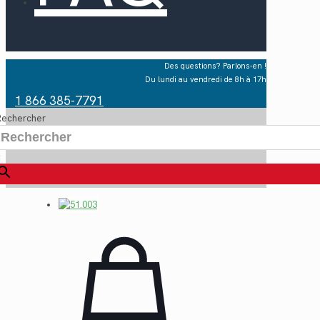
Des questions? Parlons-en !
Du lundi au vendredi de 8h à 17h
1 866 385-7791
Rechercher
×