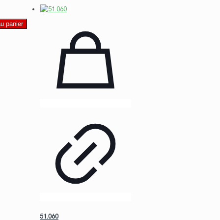
au panier
51.060