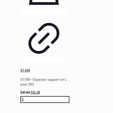
51.045
51.045 – Espaceur support en L
pour 500
Le
Le
$
49.84
$
36.28
prix
prix
quantité
initial
actuel
de
était :
est :
51.045
$49.84.
$36.28.