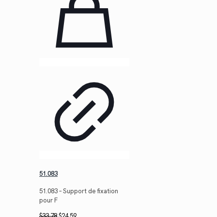
51.083
51.083 – Support de fixation
pour F
Le
Le
$
33.78
$
24.59