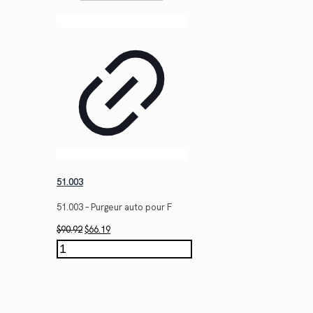
51.003
51.003 – Purgeur auto pour F
Le
Le
$
90.92
$
66.19
prix
prix
quantité
initial
actuel
de
était :
est :
51.003
$90.92.
$66.19.