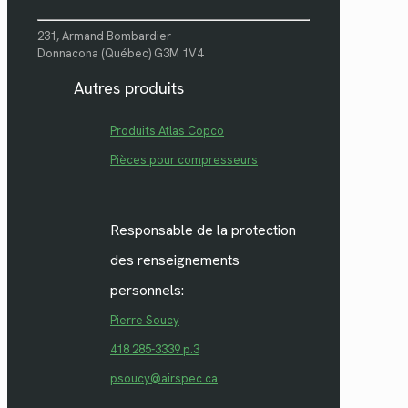
231, Armand Bombardier
Donnacona (Québec) G3M 1V4
Autres produits
Produits Atlas Copco
Pièces pour compresseurs
Responsable de la protection
des renseignements
personnels:
Pierre Soucy
418 285-3339 p.3
psoucy@airspec.ca