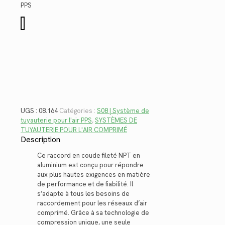
$28.34.
$20.63.
PPS
quantité
de
08.164
UGS :
08.164
Catégories :
S08 | Système de
tuyauterie pour l'air PPS
,
SYSTÈMES DE
TUYAUTERIE POUR L'AIR COMPRIMÉ
Description
Ce raccord en coude fileté NPT en
aluminium est conçu pour répondre
aux plus hautes exigences en matière
de performance et de fiabilité. Il
s’adapte à tous les besoins de
raccordement pour les réseaux d’air
comprimé. Grâce à sa technologie de
compression unique, une seule