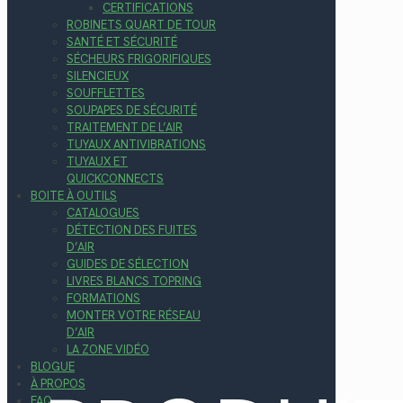
CERTIFICATIONS
ROBINETS QUART DE TOUR
SANTÉ ET SÉCURITÉ
SÉCHEURS FRIGORIFIQUES
SILENCIEUX
SOUFFLETTES
SOUPAPES DE SÉCURITÉ
TRAITEMENT DE L’AIR
TUYAUX ANTIVIBRATIONS
TUYAUX ET
QUICKCONNECTS
BOITE À OUTILS
CATALOGUES
DÉTECTION DES FUITES
D’AIR
GUIDES DE SÉLECTION
LIVRES BLANCS TOPRING
FORMATIONS
MONTER VOTRE RÉSEAU
D’AIR
LA ZONE VIDÉO
BLOGUE
À PROPOS
FAQ