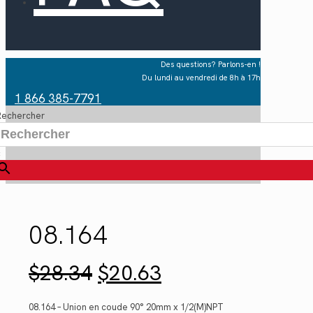
Des questions? Parlons-en !
Du lundi au vendredi de 8h à 17h
1 866 385-7791
Rechercher
×
08.164
Le
Le
$
28.34
$
20.63
prix
prix
initial
actuel
était :
est :
08.164 – Union en coude 90° 20mm x 1/2(M)NPT