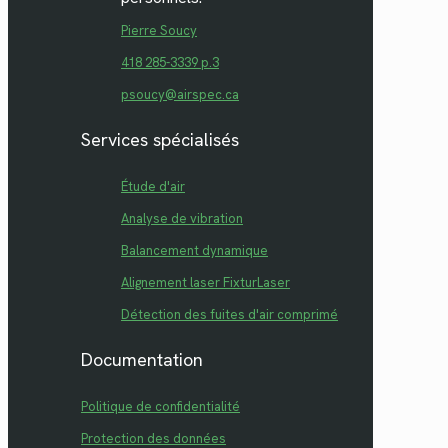
Pierre Soucy
418 285-3339 p.3
psoucy@airspec.ca
Services spécialisés
Étude d'air
Analyse de vibration
Balancement dynamique
Alignement laser FixturLaser
Détection des fuites d'air comprimé
Documentation
Politique de confidentialité
Protection des données