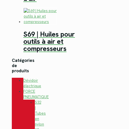
S69 | Huiles pour
outils à air et
compresseurs
Catégories
de
produits
Dévidoir
électrique
FORCE
PNEUMATIQUE
S32
|
Tubes
en
nylon