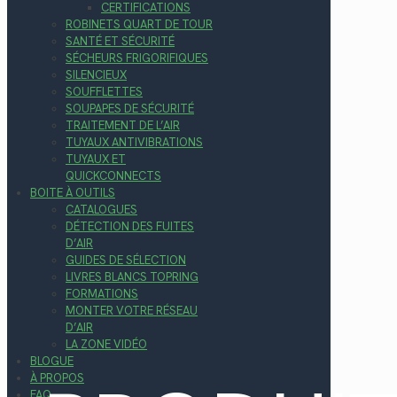
CERTIFICATIONS
ROBINETS QUART DE TOUR
SANTÉ ET SÉCURITÉ
SÉCHEURS FRIGORIFIQUES
SILENCIEUX
SOUFFLETTES
SOUPAPES DE SÉCURITÉ
TRAITEMENT DE L’AIR
TUYAUX ANTIVIBRATIONS
TUYAUX ET
QUICKCONNECTS
BOITE À OUTILS
CATALOGUES
DÉTECTION DES FUITES
D’AIR
GUIDES DE SÉLECTION
LIVRES BLANCS TOPRING
FORMATIONS
MONTER VOTRE RÉSEAU
D’AIR
LA ZONE VIDÉO
BLOGUE
À PROPOS
FAQ