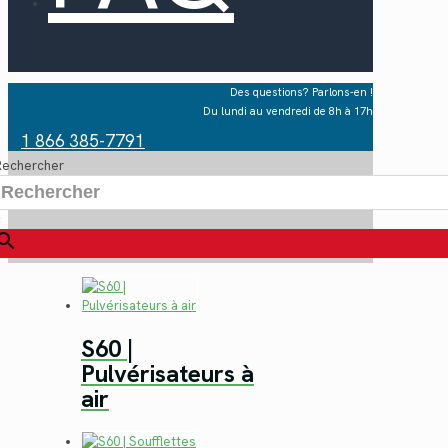
Des questions? Parlons-en !
Du lundi au vendredi de 8h à 17h
1 866 385-7791
Rechercher
×
S60 |
Pulvérisateurs à
air