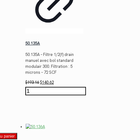
50.135A
50.135A – Filtre 1/2(f) drain
manuel avec bol standard
modulair 300. Filtration : 5
microns – 72 SCF
Le
Le
$
193.16
$
140.62
prix
prix
quantité
initial
actuel
de
était :
est :
50.135A
$193.16.
$140.62.
au panier