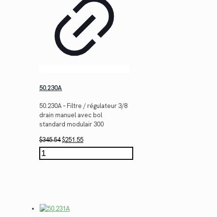
50.230A
50.230A – Filtre / régulateur 3/8
drain manuel avec bol
standard modulair 300
Le
Le
$
345.54
$
251.55
prix
prix
quantité
initial
actuel
de
était :
est :
50.230A
$345.54.
$251.55.