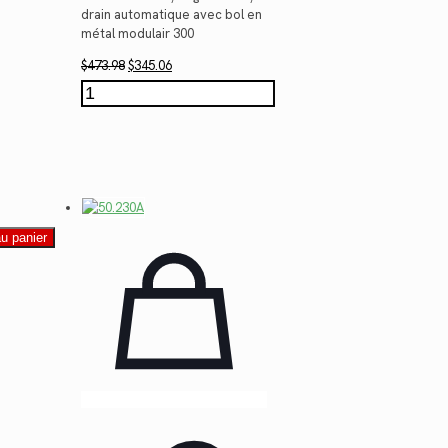
drain automatique avec bol en
métal modulair 300
Le
Le
$
473.98
$
345.06
prix
prix
quantité
initial
actuel
de
était :
est :
50.228A
$473.98.
$345.06.
au panier