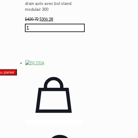
drain auto avec bol stand
modulair 300
Le
Le
$
420.72
$
306.28
prix
prix
quantité
initial
actuel
de
était :
est :
50.231A
$420.72.
$306.28.
au panier