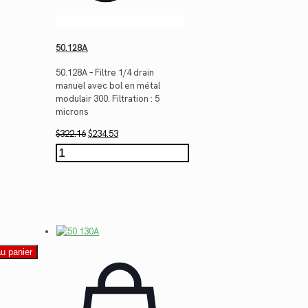
50.128A
50.128A – Filtre 1/4 drain
manuel avec bol en métal
modulair 300. Filtration : 5
microns
Le
Le
$
322.16
$
234.53
prix
prix
quantité
initial
actuel
de
était :
est :
50.128A
$322.16.
$234.53.
au panier