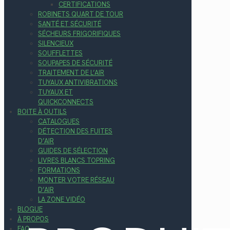
CERTIFICATIONS
ROBINETS QUART DE TOUR
SANTÉ ET SÉCURITÉ
SÉCHEURS FRIGORIFIQUES
SILENCIEUX
SOUFFLETTES
SOUPAPES DE SÉCURITÉ
TRAITEMENT DE L’AIR
TUYAUX ANTIVIBRATIONS
TUYAUX ET
QUICKCONNECTS
BOITE À OUTILS
CATALOGUES
DÉTECTION DES FUITES
D’AIR
GUIDES DE SÉLECTION
LIVRES BLANCS TOPRING
FORMATIONS
MONTER VOTRE RÉSEAU
D’AIR
LA ZONE VIDÉO
BLOGUE
À PROPOS
FAQ