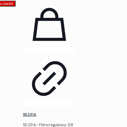
au panier
50.231A
50.231A – Filtre/régulateur 3/8