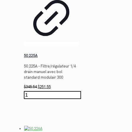
50.225A
50.225A – Filtre/régulateur 1/4
drain manuel avec bol
standard modulair 300
Le
Le
$
345.54
$
251.55
prix
prix
quantité
initial
actuel
de
était :
est :
50.225A
$345.54.
$251.55.