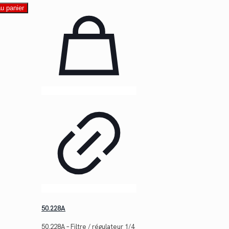
au panier
50.228A
50.228A – Filtre / régulateur 1/4