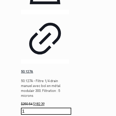
50.127A
50.127A – Filtre 1/4 drain
manuel avec bol en métal
modulair 300. Filtration : 5
microns
Le
Le
$
250.54
$
182.39
prix
prix
quantité
initial
actuel
de