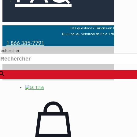
Des questions? Parlons-en !
Du lundi au vendredi de 8h à 17h
1 866 385-7791
Rechercher
×