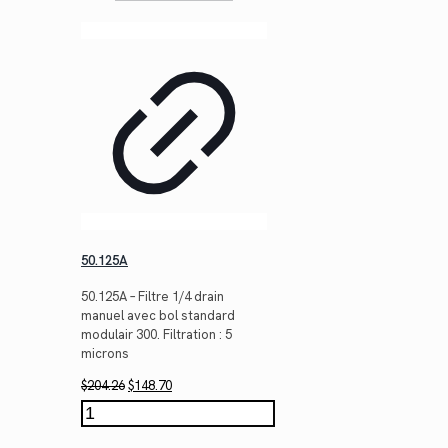
50.125A
50.125A – Filtre 1/4 drain
manuel avec bol standard
modulair 300. Filtration : 5
microns
Le
Le
$
204.26
$
148.70
prix
prix
quantité
initial
actuel
de
était :
est :
50.125A