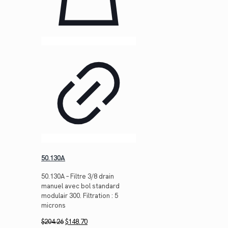
50.130A
50.130A – Filtre 3/8 drain
manuel avec bol standard
modulair 300. Filtration : 5
microns
Le
Le
$
204.26
$
148.70