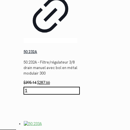
50.232A
50.232A – Filtre/régulateur 3/8
drain manuel avec bol en métal
modulair 300
Le
Le
$
395.14
$
287.66
prix
prix
quantité
initial
actuel
de
était :
est :
50.232A
$395.14.
$287.66.