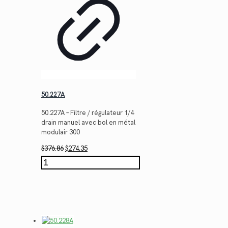
50.227A
50.227A – Filtre / régulateur 1/4
drain manuel avec bol en métal
modulair 300
Le
Le
$
376.86
$
274.35
prix
prix
quantité
initial
actuel
de
était :
est :
50.227A
$376.86.
$274.35.