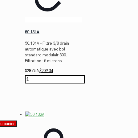
50.131A
50.131A – Filtre 3/8 drain
automatique avec bol
standard modulair 300.
Filtration : 5 microns
Le
Le
$
287.56
$
209.34
prix
prix
quantité
initial
actuel
de
était :
est :
50.131A
$287.56.
$209.34.
au panier