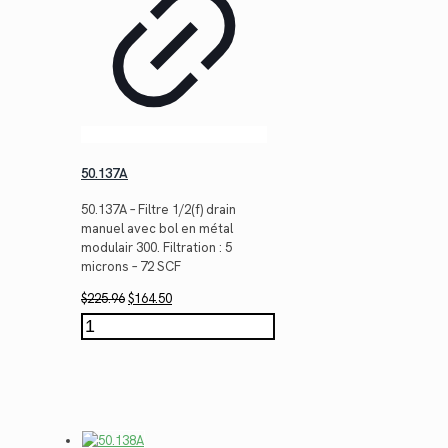
50.137A
50.137A – Filtre 1/2(f) drain
manuel avec bol en métal
modulair 300. Filtration : 5
microns – 72 SCF
Le
Le
$
225.96
$
164.50
prix
prix
quantité
initial
actuel
de
était :
est :
50.137A
$225.96.
$164.50.