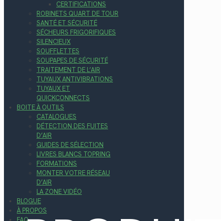
CERTIFICATIONS
ROBINETS QUART DE TOUR
SANTÉ ET SÉCURITÉ
SÉCHEURS FRIGORIFIQUES
SILENCIEUX
SOUFFLETTES
SOUPAPES DE SÉCURITÉ
TRAITEMENT DE L’AIR
TUYAUX ANTIVIBRATIONS
TUYAUX ET
QUICKCONNECTS
BOITE À OUTILS
CATALOGUES
DÉTECTION DES FUITES
D’AIR
GUIDES DE SÉLECTION
LIVRES BLANCS TOPRING
FORMATIONS
MONTER VOTRE RÉSEAU
D’AIR
LA ZONE VIDÉO
BLOGUE
À PROPOS
FAQ