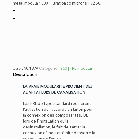
$225.96.
$164.50.
métal modulair 300. Filtration : 5 microns – 72 SCF
quantité
de
50.137A
UGS :
50.137A
Catégorie :
S50 | FRL modulair
Description
LA VRAIE MODULARITÉ PROVIENT DES
ADAPTATEURS DE CANALISATION
Les FRL de type standard requièrent
l’utilisation de raccords en laiton pour
la connexion des composantes. Or,
lors de l’installation ou la
désinstallation, le fait de serrer la
connexion d’une extrémité desserre la
connexion de l’autre.