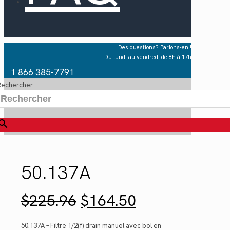
Des questions? Parlons-en !
Du lundi au vendredi de 8h à 17h
1 866 385-7791
Rechercher
×
50.137A
Le
Le
$
225.96
$
164.50
prix
prix
initial
actuel
était :
est :
50.137A – Filtre 1/2(f) drain manuel avec bol en