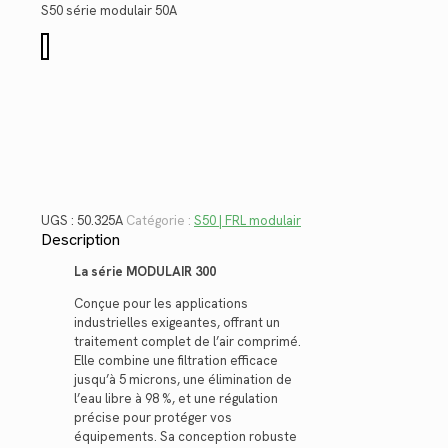
$223.60.
$162.78.
S50 série modulair 50A
quantité
de
50.325A
UGS :
50.325A
Catégorie :
S50 | FRL modulair
Description
La série MODULAIR 300
Conçue pour les applications
industrielles exigeantes, offrant un
traitement complet de l’air comprimé.
Elle combine une filtration efficace
jusqu’à 5 microns, une élimination de
l’eau libre à 98 %, et une régulation
précise pour protéger vos
équipements. Sa conception robuste