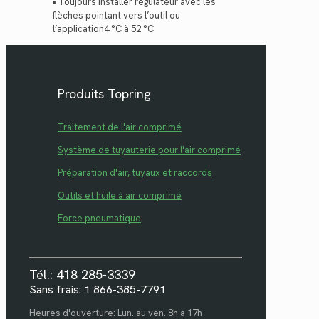
• Toujours installer régulateur avec les
flèches pointant vers l’outil ou
l’application4 °C à 52 °C
Produits Topring
Traitement de l'air comprimé
Système de tuyauterie pour l'air comprimé
Préparation d'air, tuyaux et raccords
Outils et huile à air comprimé
Force pneumatique
Tél.: 418 285-3339
Sans frais: 1 866-385-7791
Heures d'ouverture: Lun. au ven. 8h à 17h