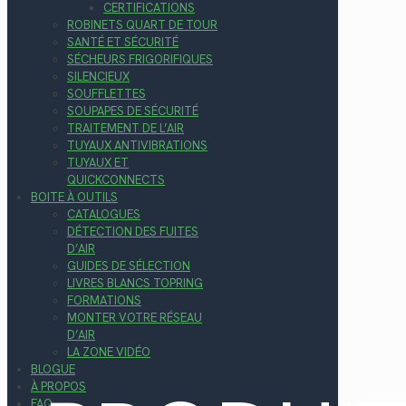
CERTIFICATIONS
ROBINETS QUART DE TOUR
SANTÉ ET SÉCURITÉ
SÉCHEURS FRIGORIFIQUES
SILENCIEUX
SOUFFLETTES
SOUPAPES DE SÉCURITÉ
TRAITEMENT DE L’AIR
TUYAUX ANTIVIBRATIONS
TUYAUX ET
QUICKCONNECTS
BOITE À OUTILS
CATALOGUES
DÉTECTION DES FUITES
D’AIR
GUIDES DE SÉLECTION
LIVRES BLANCS TOPRING
FORMATIONS
MONTER VOTRE RÉSEAU
D’AIR
LA ZONE VIDÉO
BLOGUE
À PROPOS
FAQ