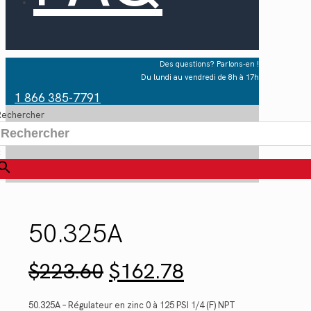
Des questions? Parlons-en !
Du lundi au vendredi de 8h à 17h
1 866 385-7791
Rechercher
×
50.325A
Le
Le
$
223.60
$
162.78
prix
prix
initial
actuel
était :
est :
50.325A – Régulateur en zinc 0 à 125 PSI 1/4 (F) NPT