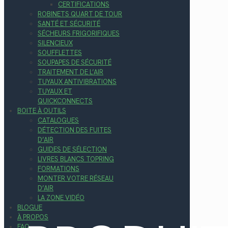
CERTIFICATIONS
ROBINETS QUART DE TOUR
SANTÉ ET SÉCURITÉ
SÉCHEURS FRIGORIFIQUES
SILENCIEUX
SOUFFLETTES
SOUPAPES DE SÉCURITÉ
TRAITEMENT DE L’AIR
TUYAUX ANTIVIBRATIONS
TUYAUX ET
QUICKCONNECTS
BOITE À OUTILS
CATALOGUES
DÉTECTION DES FUITES
D’AIR
GUIDES DE SÉLECTION
LIVRES BLANCS TOPRING
FORMATIONS
MONTER VOTRE RÉSEAU
D’AIR
LA ZONE VIDÉO
BLOGUE
À PROPOS
FAQ