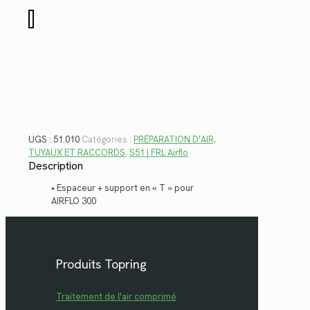
$43.96.
$32.00.
quantité
de
51.010
UGS :
51.010
Catégories :
PRÉPARATION D'AIR,
TUYAUX ET RACCORDS
,
S51 | FRL Airflo
Description
• Espaceur + support en « T » pour
AIRFLO 300
Produits Topring
Traitement de l'air comprimé