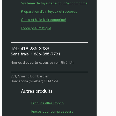
Système de tuyauterie pour l'air comprimé
Préparation d'air, tuyaux et raccords
Outils et huile à air comprimé
Force pneumatique
Tél.: 418 285-3339
Sans frais: 1 866-385-7791
Heures d'ouverture: Lun. au ven. 8h à 17h
231, Armand Bombardier
Donnacona (Québec) G3M 1V4
Autres produits
Produits Atlas Copco
Pièces pour compresseurs