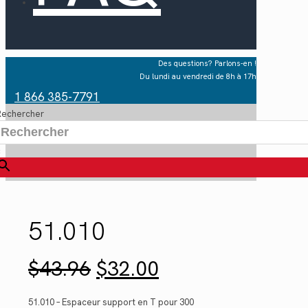
Des questions? Parlons-en !
Du lundi au vendredi de 8h à 17h
1 866 385-7791
Rechercher
×
51.010
Le
Le
$
43.96
$
32.00
prix
prix
initial
actuel
était :
est :
51.010 – Espaceur support en T pour 300