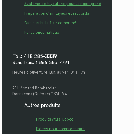
Système de tuyauterie pour l'air comprimé
Préparation d'air, tuyaux et raccords
Outils et huile à air comprimé
Force pneumatique
Tél.: 418 285-3339
Sans frais: 1 866-385-7791
Heures d'ouverture: Lun. au ven. 8h à 17h
231, Armand Bombardier
Donnacona (Québec) G3M 1V4
Autres produits
Produits Atlas Copco
Pièces pour compresseurs