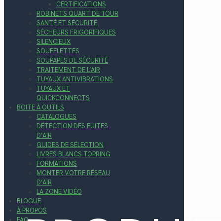
CERTIFICATIONS
ROBINETS QUART DE TOUR
SANTÉ ET SÉCURITÉ
SÉCHEURS FRIGORIFIQUES
SILENCIEUX
SOUFFLETTES
SOUPAPES DE SÉCURITÉ
TRAITEMENT DE L’AIR
TUYAUX ANTIVIBRATIONS
TUYAUX ET
QUICKCONNECTS
BOITE À OUTILS
CATALOGUES
DÉTECTION DES FUITES
D’AIR
GUIDES DE SÉLECTION
LIVRES BLANCS TOPRING
FORMATIONS
MONTER VOTRE RÉSEAU
D’AIR
LA ZONE VIDÉO
BLOGUE
À PROPOS
FAQ