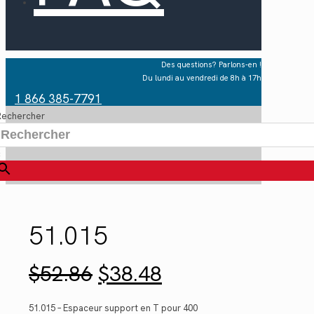
Des questions? Parlons-en !
Du lundi au vendredi de 8h à 17h
1 866 385-7791
Rechercher
×
51.015
Le
Le
$
52.86
$
38.48
prix
prix
initial
actuel
était :
est :
51.015 – Espaceur support en T pour 400