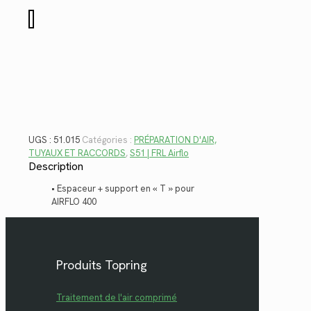
$52.86.
$38.48.
quantité
de
51.015
UGS :
51.015
Catégories :
PRÉPARATION D'AIR,
TUYAUX ET RACCORDS
,
S51 | FRL Airflo
Description
• Espaceur + support en « T » pour
AIRFLO 400
Produits Topring
Traitement de l'air comprimé