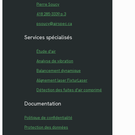
Pierre Soucy
418 285-3339 p.3
psoucy@airspec.ca
Services spécialisés
Étude d'air
Analyse de vibration
Balancement dynamique
Alignement laser FixturLaser
Détection des fuites d'air comprimé
Documentation
Politique de confidentialité
Protection des données