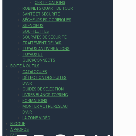
CERTIFICATIONS
ROBINETS QUART DE TOUR
SANTÉ ET SÉCURITÉ
SÉCHEURS FRIGORIFIQUES
SILENCIEUX
SOUFFLETTES
SOUPAPES DE SÉCURITÉ
TRAITEMENT DE L’AIR
TUYAUX ANTIVIBRATIONS
TUYAUX ET
QUICKCONNECTS
BOITE À OUTILS
CATALOGUES
DÉTECTION DES FUITES
D’AIR
GUIDES DE SÉLECTION
LIVRES BLANCS TOPRING
FORMATIONS
MONTER VOTRE RÉSEAU
D’AIR
LA ZONE VIDÉO
BLOGUE
À PROPOS
FAQ