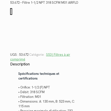
était :
est :
53.672 – Filtre 1-1/2 NPT 318 SCFM M01 AIRFLO
$1,324.84.
$964.48.
quantité
de
53.672
UGS :
53.672
Catégorie :
S53 | Filtres à air
comprimé
Description
Spécifications techniques et
certifications
• Orifice: 1-1/2 (F) NPT
• Débit: 318 SCFM
• Filtration: M01
• Dimensions: A: 130 mm, B: 523 mm, C:
115 mm
• Pression maximale d’utilisation: 232