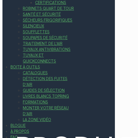
CERTIFICATIONS
ROBINETS QUART DE TOUR
SANTÉ ET SÉCURITÉ
SÉCHEURS FRIGORIFIQUES
SILENCIEUX
SOUFFLETTES
SOUPAPES DE SÉCURITÉ
TRAITEMENT DE L’AIR
TUYAUX ANTIVIBRATIONS
TUYAUX ET
QUICKCONNECTS
BOITE À OUTILS
CATALOGUES
DÉTECTION DES FUITES
D’AIR
GUIDES DE SÉLECTION
LIVRES BLANCS TOPRING
FORMATIONS
MONTER VOTRE RÉSEAU
D’AIR
LA ZONE VIDÉO
BLOGUE
À PROPOS
FAQ