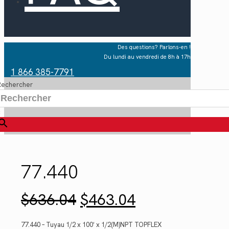
Des questions? Parlons-en !
Du lundi au vendredi de 8h à 17h
1 866 385-7791
Rechercher
×
77.440
Le
Le
$
636.04
$
463.04
prix
prix
initial
actuel
était :
est :
77.440 – Tuyau 1/2 x 100′ x 1/2(M)NPT TOPFLEX