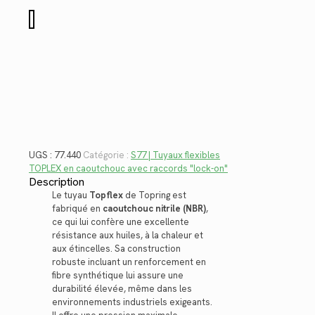
$636.04.
$463.04.
quantité
de
77.440
UGS :
77.440
Catégorie :
S77 | Tuyaux flexibles
TOPLEX en caoutchouc avec raccords "lock-on"
Description
Le tuyau
Topflex
de Topring est
fabriqué en
caoutchouc nitrile (NBR)
,
ce qui lui confère une excellente
résistance aux huiles, à la chaleur et
aux étincelles. Sa construction
robuste incluant un renforcement en
fibre synthétique lui assure une
durabilité élevée, même dans les
environnements industriels exigeants.