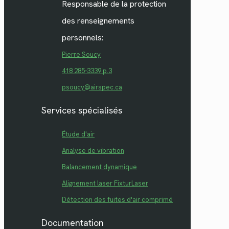
Responsable de la protection
des renseignements
personnels:
Pierre Soucy
418 285-3339 p.3
psoucy@airspec.ca
Services spécialisés
Étude d'air
Analyse de vibration
Balancement dynamique
Alignement laser FixturLaser
Détection des fuites d'air comprimé
Documentation