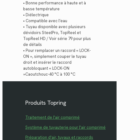
• Bonne performance à haute et à
basse température
• Diélectrique
• Compatible avec l’eau
• Tuyau disponible avec plusieurs
dévidoirs SteelPro, TopReel et
TopReel HD / Voir série 79 pour plus
de détails
• Pour remplacer un raccord « LOCK-
ON », simplement couper le tuyau
droit et insérer le raccord
autobloquant « LOCK-ON
»Caoutchouc-40 °C à 100 °C
Produits Topring
Traitement de l'air comprimé
Système de tuyauterie pour l'air comprimé
Préparation d'air, tuyaux et raccords