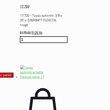
17.720
17.720 – Tuyau autorétr. 3/8 x
25′ x 3/8(M)NPT FLEXCOIL
rouge
Le
Le
$
173.02
$
125.96
prix
prix
quantité
initial
actuel
de
était :
est :
17.720
$173.02.
$125.96.
au panier