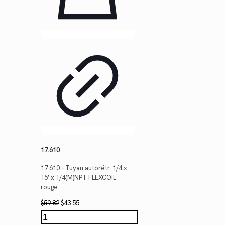
17.610
17.610 – Tuyau autorétr. 1/4 x
15′ x 1/4(M)NPT FLEXCOIL
rouge
Le
Le
$
59.82
$
43.55
prix
prix
quantité
initial
actuel
de