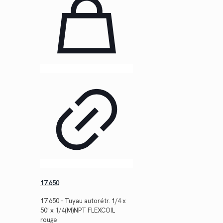
17.650
17.650 – Tuyau autorétr. 1/4 x
50′ x 1/4(M)NPT FLEXCOIL
rouge