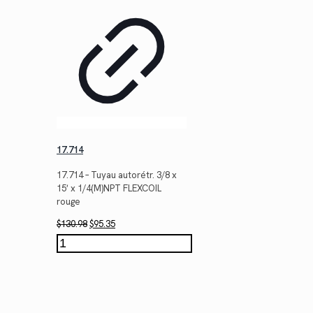
17.714
17.714 – Tuyau autorétr. 3/8 x
15′ x 1/4(M)NPT FLEXCOIL
rouge
Le
Le
$
130.98
$
95.35
prix
prix
quantité
initial
actuel
de
était :
est :
17.714
$130.98.
$95.35.