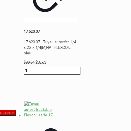
17.620.07
17.620.07 – Tuyau autorétr. 1/4
x 25′ x 1/4(M)NPT FLEXCOIL
bleu
Le
Le
$
80.54
$
58.63
prix
prix
quantité
initial
actuel
de
était :
est :
17.620.07
$80.54.
$58.63.
au panier