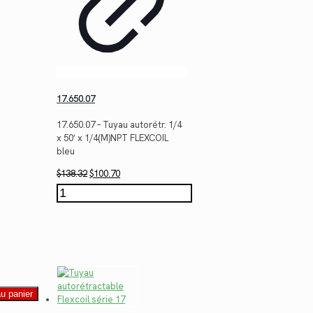
17.650.07
17.650.07 – Tuyau autorétr. 1/4
x 50′ x 1/4(M)NPT FLEXCOIL
bleu
Le
Le
$
138.32
$
100.70
prix
prix
quantité
initial
actuel
de
était :
est :
17.650.07
$138.32.
$100.70.
au panier