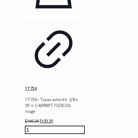
17.724
17.724 – Tuyau autorétr. 3/8 x
25′ x 1/4(M)NPT FLEXCOIL
rouge
Le
Le
$
165.24
$
120.29
prix
prix
quantité
initial
actuel
de