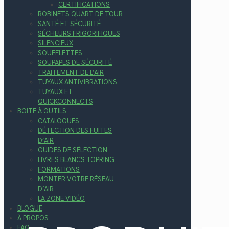
CERTIFICATIONS
ROBINETS QUART DE TOUR
SANTÉ ET SÉCURITÉ
SÉCHEURS FRIGORIFIQUES
SILENCIEUX
SOUFFLETTES
SOUPAPES DE SÉCURITÉ
TRAITEMENT DE L’AIR
TUYAUX ANTIVIBRATIONS
TUYAUX ET
QUICKCONNECTS
BOITE À OUTILS
CATALOGUES
DÉTECTION DES FUITES
D’AIR
GUIDES DE SÉLECTION
LIVRES BLANCS TOPRING
FORMATIONS
MONTER VOTRE RÉSEAU
D’AIR
LA ZONE VIDÉO
BLOGUE
À PROPOS
FAQ