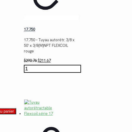
17.750
17.750 – Tuyau autorétr. 3/8 x
50′ x 3/8(M)NPT FLEXCOIL
rouge
Le
Le
$
290.76
$
211.67
prix
prix
quantité
initial
actuel
de
était :
est :
17.750
$290.76.
$211.67.
au panier