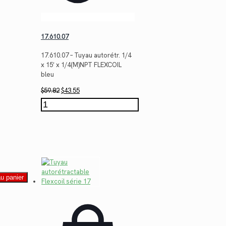
17.610.07
17.610.07 – Tuyau autorétr. 1/4
x 15′ x 1/4(M)NPT FLEXCOIL
bleu
Le
Le
$
59.82
$
43.55
prix
prix
quantité
initial
actuel
de
était :
est :
17.610.07
$59.82.
$43.55.
au panier