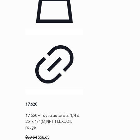
17.620
17.620 – Tuyau autorétr. 1/4 x
25′ x 1/4(M)NPT FLEXCOIL
rouge
Le
Le
$
80.54
$
58.63