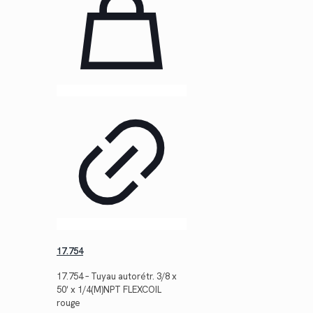
17.754
17.754 – Tuyau autorétr. 3/8 x
50′ x 1/4(M)NPT FLEXCOIL
rouge