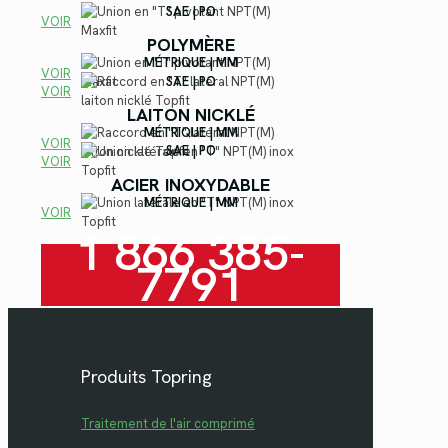
SAE | PO
VOIR
POLYMÈRE
MÉTRIQUE | MM
VOIR
SAE | PO
VOIR
LAITON NICKLÉ
MÉTRIQUE | MM
VOIR
SAE | PO
VOIR
ACIER INOXYDABLE
MÉTRIQUE | MM
VOIR
1 866 385-
7791
Produits Topring
Traitement de l'air comprimé