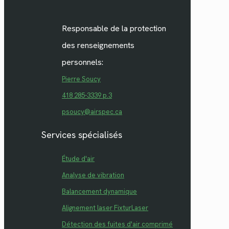
Responsable de la protection
des renseignements
personnels:
Pierre Soucy
418 285-3339 p.3
psoucy@airspec.ca
Services spécialisés
Étude d'air
Analyse de vibration
Balancement dynamique
Alignement laser FixturLaser
Détection des fuites d'air comprimé