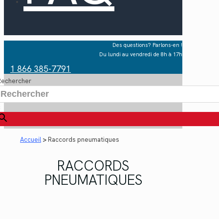
Des questions? Parlons-en !
Du lundi au vendredi de 8h à 17h
1 866 385-7791
Rechercher
×
Accueil
>
Raccords pneumatiques
RACCORDS
PNEUMATIQUES