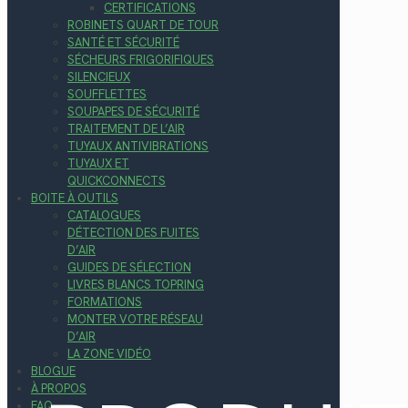
CERTIFICATIONS
ROBINETS QUART DE TOUR
SANTÉ ET SÉCURITÉ
SÉCHEURS FRIGORIFIQUES
SILENCIEUX
SOUFFLETTES
SOUPAPES DE SÉCURITÉ
TRAITEMENT DE L’AIR
TUYAUX ANTIVIBRATIONS
TUYAUX ET
QUICKCONNECTS
BOITE À OUTILS
CATALOGUES
DÉTECTION DES FUITES
D’AIR
GUIDES DE SÉLECTION
LIVRES BLANCS TOPRING
FORMATIONS
MONTER VOTRE RÉSEAU
D’AIR
LA ZONE VIDÉO
BLOGUE
À PROPOS
FAQ