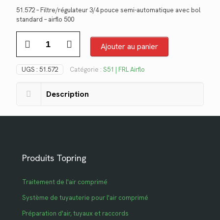
prix
prix
51.572 – Filtre/régulateur 3/4 pouce semi-automatique avec bol
initial
actuel
standard – airflo 500
était :
est :
quantité
$257.28.
$187.30.
de
Ajouter au panier
51.572
UGS :
51.572
Catégorie :
S51 | FRL Airflo
Description
Produits Topring
Traitement de l'air comprimé
Système de tuyauterie pour l'air comprimé
Préparation d'air, tuyaux et raccords