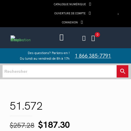
CATALOGUE NUMÉRIQUE
OUVERTURE DE COMPTE
CONNEXION
0
Des questions? Parlons-en !
1 866 385-7791
Du lundi au vendredi de 8h à 17h
51.572
Le
Le
$
187.30
$
257.28