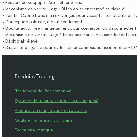
• Ressort de soupape : Acier plaqué zinc
• Mécanisme de verrouillage : Billes en acier trempé et nickelé
• Joints : Caoutchouc nitrile• Conçus pour accepter les abouts de 
• Conception robuste, à haut rendement
• Douille actionnée manuellement pour connecter ou déconnecter l
• Mécanisme de verrouillage à billes assurant un raccordement sécu
• Débit d’air élevé
• Dispositif de garde pour éviter les déconnexions accidentelles-40
Produits Topring
Traitement de l'air comprimé
Système de tuyauterie pour l'air comprimé
Préparation d'air, tuyaux et raccords
Outils et huile à air comprimé
Force pneumatique