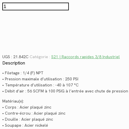
$31.62.
$23.02.
quantité
de
21.842C
UGS :
21.842C
Catégorie :
S21 | Raccords rapides 3/8 Industriel
Description
• Filetage : 1/4 (F) NPT
• Pression maximale d’utilisation : 250 PSI
• Température d’utilisation : -40 à 107 °C
• Débit d’air : 56 SCFM à 100 PSIG à l’entrée avec chute de pression
Matériau(x):
• Corps : Acier plaqué zinc
• Contre-écrou : Acier plaqué zinc
• Douille : Acier plaqué zinc
• Soupape : Acier nickelé