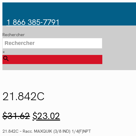
1 866 385-7791
Rechercher
×
21.842C
Le
Le
$
31.62
$
23.02
prix
prix
initial
actuel
21.842C – Racc. MAXQUIK (3/8 IND) 1/4(F)NPT
était :
est :