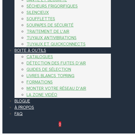
SÉCHEURS FRIGORIFIQUES
SILENCIEUX
SOUFFLETTES
SOUPAPES DE SÉCURITÉ
TRAITEMENT DE L’AIR
TUYAUX ANTIVIBRATIONS
TUYAUX ET QUICKCONNECTS
BOITE À OUTILS
CATALOGUES
DÉTECTION DES FUITES D’AIR
GUIDES DE SÉLECTION
LIVRES BLANCS TOPRING
FORMATIONS
MONTER VOTRE RÉSEAU D’AIR
LA ZONE VIDÉO
BLOGUE
À PROPOS
FAQ
0