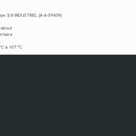
type 3/8 INDUSTRIEL (A-A-59439)
’about
ritaire
 °C à 107 °C