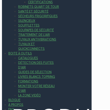
CERTIFICATIONS
ROBINETS QUART DE TOUR
SANTÉ ET SÉCURITÉ
SÉCHEURS FRIGORIFIQUES
SILENCIEUX
SOUFFLETTES
SOUPAPES DE SÉCURITÉ
TRAITEMENT DE L’AIR
TUYAUX ANTIVIBRATIONS
TUYAUX ET
QUICKCONNECTS
BOITE À OUTILS
CATALOGUES
DÉTECTION DES FUITES
D’AIR
GUIDES DE SÉLECTION
LIVRES BLANCS TOPRING
FORMATIONS
MONTER VOTRE RÉSEAU
D’AIR
LA ZONE VIDÉO
BLOGUE
À PROPOS
FAQ