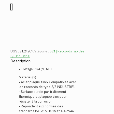
$6.20.
$4.51.
quantité
de
21.242C
UGS :
21.242C
Catégorie :
S21 | Raccords rapides
3/8 Industriel
Description
• Filetage : 1/4 (M) NPT
Matériau(x):
• Acier plaqué zinc• Compatibles avec
les raccords de type 3/8 INDUSTRIEL
• Surface durcie par traitement
thermique et plaquée zinc pour
résister à la corrosion
• Répondent aux normes des
standards ISO 6150 B-15 et A-A 59448