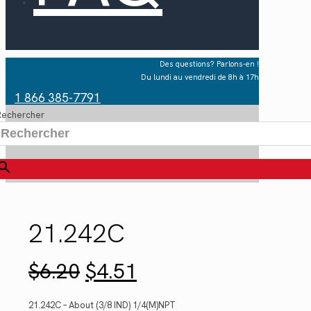
Des questions? Parlons-en !
Du lundi au vendredi de 8h à 17h
1 866 385-7791
Rechercher
×
21.242C
Le
Le
$
6.20
$
4.51
prix
prix
initial
actuel
était :
est :
21.242C – About (3/8 IND) 1/4(M)NPT