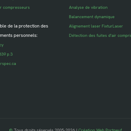
ur compresseurs
Analyse de vibration
Balancement dynamique
le de la protection des
Alignement laser FixturLaser
ments personnels:
Détection des fuites d'air compr
cy
339 p.3
rspec.ca
©
Tous droits réservés 2005-2026 |
Création Web Portneuf