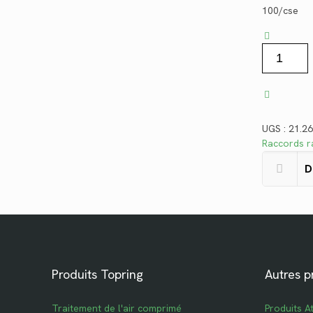
100/cse
quantité
de
21.262.100
UGS :
21.2
Raccords ra
D
Produits Topring
Autres p
Traitement de l'air comprimé
Produits A