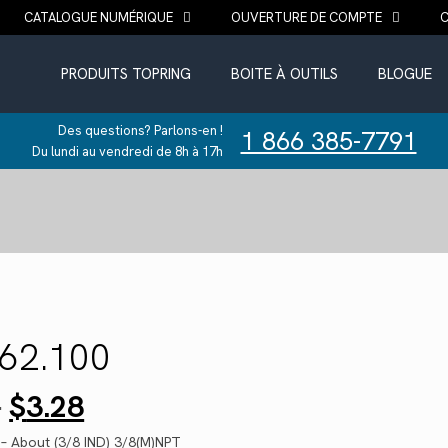
CATALOGUE NUMÉRIQUE
OUVERTURE DE COMPTE
PRODUITS TOPRING
BOITE À OUTILS
BLOGUE
Des questions? Parlons-en !
1 866 385-7791
Du lundi au vendredi de 8h à 17h
262.100
Le
Le
0
$
3.28
prix
prix
initial
actuel
 – About (3/8 IND) 3/8(M)NPT