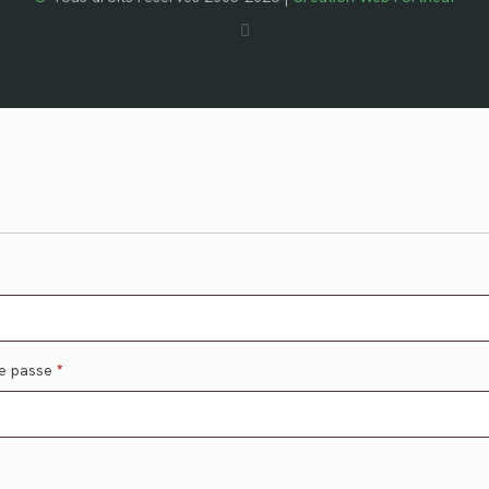
e passe
*