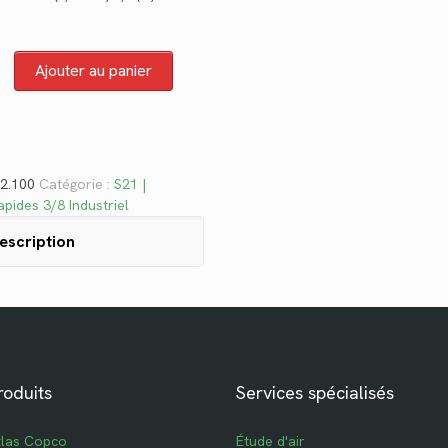
était :
est :
$4.50.
$3.28.
Ajouter au panier
62.100
Catégorie :
S21 |
pides 3/8 Industriel
escription
roduits
Services spécialisés
tlas Copco
Étude d'air