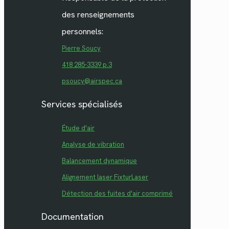
des renseignements
personnels:
Pierre Soucy
418 285-3339 p.3
psoucy@airspec.ca
Services spécialisés
Étude d'air
Analyse de vibration
Balancement dynamique
Alignement laser FixturLaser
Détection des fuites d'air comprimé
Documentation