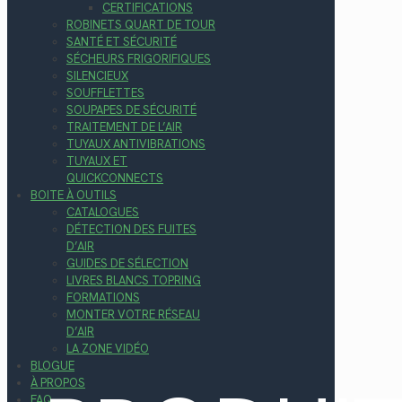
CERTIFICATIONS
ROBINETS QUART DE TOUR
SANTÉ ET SÉCURITÉ
SÉCHEURS FRIGORIFIQUES
SILENCIEUX
SOUFFLETTES
SOUPAPES DE SÉCURITÉ
TRAITEMENT DE L’AIR
TUYAUX ANTIVIBRATIONS
TUYAUX ET
QUICKCONNECTS
BOITE À OUTILS
CATALOGUES
DÉTECTION DES FUITES
D’AIR
GUIDES DE SÉLECTION
LIVRES BLANCS TOPRING
FORMATIONS
MONTER VOTRE RÉSEAU
D’AIR
LA ZONE VIDÉO
BLOGUE
À PROPOS
FAQ