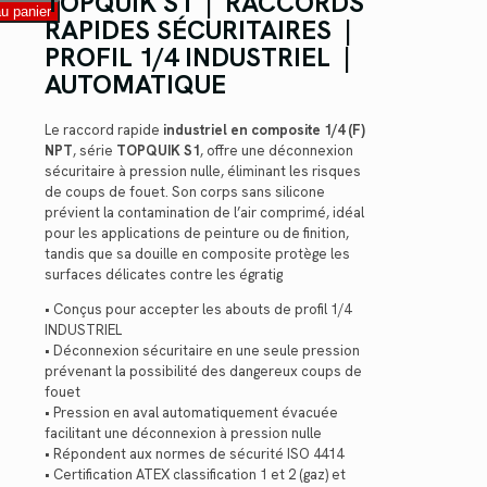
TOPQUIK S1 | RACCORDS
au panier
RAPIDES SÉCURITAIRES |
PROFIL 1/4 INDUSTRIEL |
AUTOMATIQUE
Le raccord rapide
industriel en composite 1/4 (F)
NPT
, série
TOPQUIK S1
, offre une déconnexion
sécuritaire à pression nulle, éliminant les risques
de coups de fouet. Son corps sans silicone
prévient la contamination de l’air comprimé, idéal
pour les applications de peinture ou de finition,
tandis que sa douille en composite protège les
surfaces délicates contre les égratig
• Conçus pour accepter les abouts de profil 1/4
INDUSTRIEL
• Déconnexion sécuritaire en une seule pression
prévenant la possibilité des dangereux coups de
fouet
• Pression en aval automatiquement évacuée
facilitant une déconnexion à pression nulle
• Répondent aux normes de sécurité ISO 4414
• Certification ATEX classification 1 et 2 (gaz) et