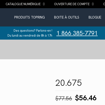
CATALOGUE NUMÉRIQUE
OUVERTURE DE COMPTE
PRODUITS TOPRING
BOITE À OUTILS
BLOGUE
Des questions? Parlons-en !
1 866 385-7791
Du lundi au vendredi de 8h à 17h
20.675
Le
Le
$
56.46
$
77.56
prix
pr