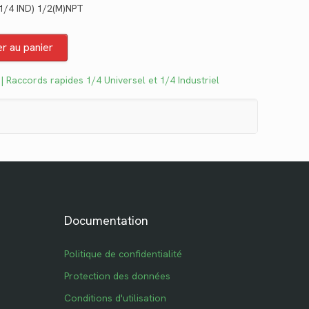
(1/4 IND) 1/2(M)NPT
tuel
 :
er au panier
6.46.
| Raccords rapides 1/4 Universel et 1/4 Industriel
Documentation
Politique de confidentialité
Protection des données
Conditions d'utilisation