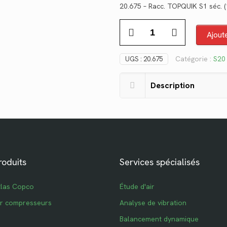
20.675 – Racc. TOPQUIK S1 séc. 
initial
ac
quantité
était :
est
Ajout
de
$77.56.
$5
20.675
Catégorie :
S20 
UGS :
20.675
Description
roduits
Services spécialisés
tlas Copco
Étude d'air
ur compresseurs
Analyse de vibration
Balancement dynamique