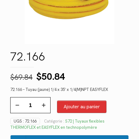
72.166
Le
Le
$
50.84
$
69.84
prix
prix
72.166 – Tuyau (jaune) 1/4 x 35′ x 1/4(M)NPT EASYFLEX
initial
actuel
quantité
était :
est :
de
Ajouter au panier
$69.84.
$50.84.
72.166
UGS :
72.166
Catégorie :
S72 | Tuyaux flexibles
THERMOFLEX et EASYFLEX en technopolymère