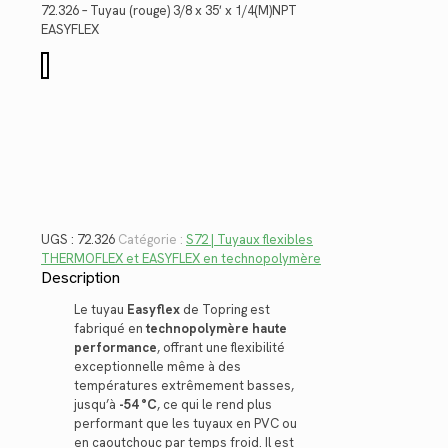
était :
est :
72.326 – Tuyau (rouge) 3/8 x 35′ x 1/4(M)NPT
$80.76.
$58.79.
EASYFLEX
quantité
de
72.326
UGS :
72.326
Catégorie :
S72 | Tuyaux flexibles
THERMOFLEX et EASYFLEX en technopolymère
Description
Le tuyau
Easyflex
de Topring est
fabriqué en
technopolymère haute
performance
, offrant une flexibilité
exceptionnelle même à des
températures extrêmement basses,
jusqu’à
-54 °C
, ce qui le rend plus
performant que les tuyaux en PVC ou
en caoutchouc par temps froid. Il est