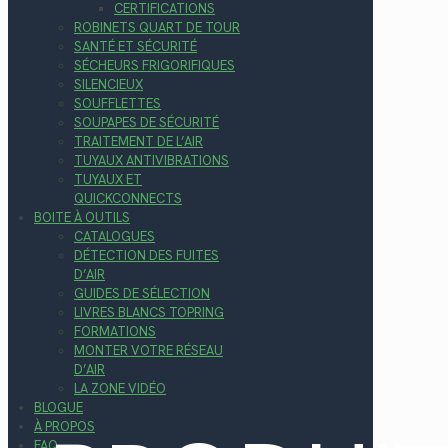
CERTIFICATIONS
ROBINETS QUART DE TOUR
SANTÉ ET SÉCURITÉ
SÉCHEURS FRIGORIFIQUES
SILENCIEUX
SOUFFLETTES
SOUPAPES DE SÉCURITÉ
TRAITEMENT DE L’AIR
TUYAUX ANTIVIBRATIONS
TUYAUX ET
QUICKCONNECTS
BOITE À OUTILS
CATALOGUES
DÉTECTION DES FUITES
D’AIR
GUIDES DE SÉLECTION
LIVRES BLANCS TOPRING
FORMATIONS
MONTER VOTRE RÉSEAU
D’AIR
LA ZONE VIDÉO
BLOGUE
À PROPOS
FAQ