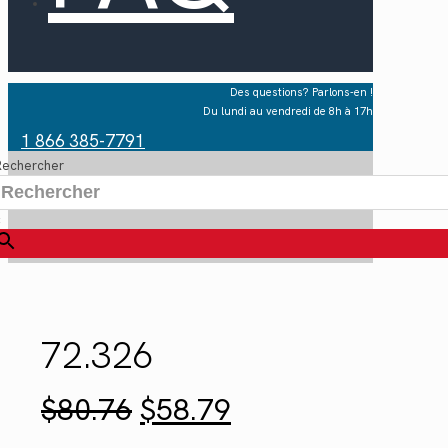
Des questions? Parlons-en !
Du lundi au vendredi de 8h à 17h
1 866 385-7791
Rechercher
×
72.326
Le
Le
$
80.76
$
58.79
prix
prix
initial
actuel