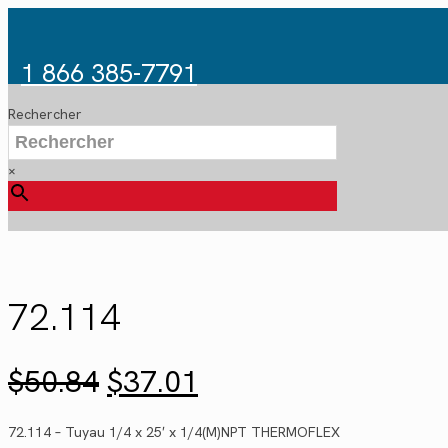
1 866 385-7791
Rechercher
×
72.114
Le
Le
$
50.84
$
37.01
prix
prix
initial
actuel
72.114 – Tuyau 1/4 x 25′ x 1/4(M)NPT THERMOFLEX
était :
est :