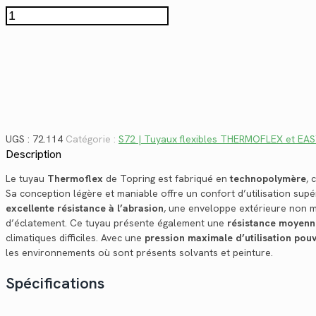
$50.84.
$37.01.
quantité
de
72.114
UGS :
72.114
Catégorie :
S72 | Tuyaux flexibles THERMOFLEX et EA
Description
Le tuyau
Thermoflex
de Topring est fabriqué en
technopolymère
, 
Sa conception légère et maniable offre un confort d’utilisation supé
excellente résistance à l’abrasion
, une enveloppe extérieure non ma
d’éclatement. Ce tuyau présente également une
résistance moyenne
climatiques difficiles. Avec une
pression maximale d’utilisation pouv
les environnements où sont présents solvants et peinture.
Spécifications