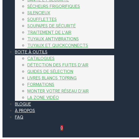
SÉCHEURS FRIGORIFIQUES
SILENCIEUX
SOUFFLETTES
SOUPAPES DE SÉCURITÉ
TRAITEMENT DE L’AIR
TUYAUX ANTIVIBRATIONS
TUYAUX ET QUICKCONNECTS
BOITE À OUTILS
CATALOGUES
DÉTECTION DES FUITES D’AIR
GUIDES DE SÉLECTION
LIVRES BLANCS TOPRING
FORMATIONS
MONTER VOTRE RÉSEAU D’AIR
LA ZONE VIDÉO
BLOGUE
À PROPOS
FAQ
0