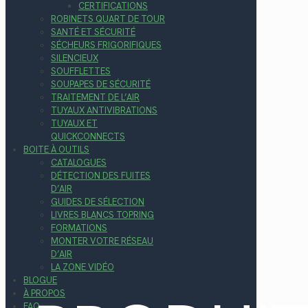
CERTIFICATIONS
ROBINETS QUART DE TOUR
SANTÉ ET SÉCURITÉ
SÉCHEURS FRIGORIFIQUES
SILENCIEUX
SOUFFLETTES
SOUPAPES DE SÉCURITÉ
TRAITEMENT DE L’AIR
TUYAUX ANTIVIBRATIONS
TUYAUX ET
QUICKCONNECTS
BOITE À OUTILS
CATALOGUES
DÉTECTION DES FUITES
D’AIR
GUIDES DE SÉLECTION
LIVRES BLANCS TOPRING
FORMATIONS
MONTER VOTRE RÉSEAU
D’AIR
LA ZONE VIDÉO
BLOGUE
À PROPOS
FAQ