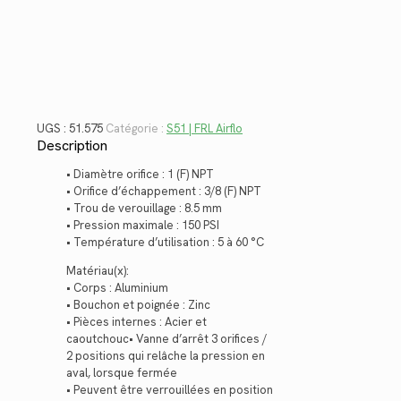
51.575
UGS :
51.575
Catégorie :
S51 | FRL Airflo
Description
• Diamètre orifice : 1 (F) NPT
• Orifice d’échappement : 3/8 (F) NPT
• Trou de verouillage : 8.5 mm
• Pression maximale : 150 PSI
• Température d’utilisation : 5 à 60 °C
Matériau(x):
• Corps : Aluminium
• Bouchon et poignée : Zinc
• Pièces internes : Acier et
caoutchouc• Vanne d’arrêt 3 orifices /
2 positions qui relâche la pression en
aval, lorsque fermée
• Peuvent être verrouillées en position