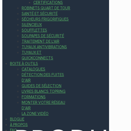
CERTIFICATIONS
ROBINETS QUART DE TOUR
SANTÉ ET SÉCURITÉ
SÉCHEURS FRIGORIFIQUES
SILENCIEUX
SOUFFLETTES
SOUPAPES DE SÉCURITÉ
TRAITEMENT DE L’AIR
TUYAUX ANTIVIBRATIONS
TUYAUX ET
QUICKCONNECTS
BOITE À OUTILS
CATALOGUES
DÉTECTION DES FUITES
D’AIR
GUIDES DE SÉLECTION
LIVRES BLANCS TOPRING
FORMATIONS
MONTER VOTRE RÉSEAU
D’AIR
LA ZONE VIDÉO
BLOGUE
À PROPOS
FAQ