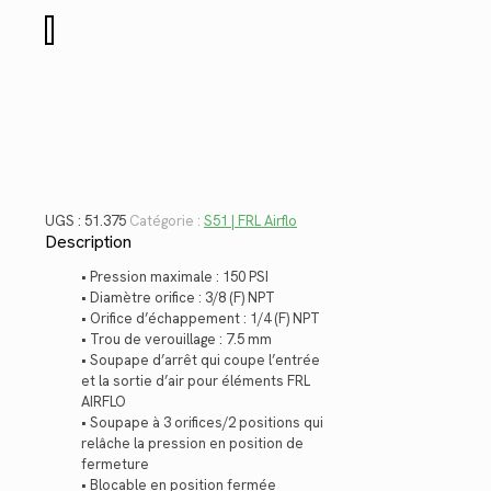
$143.94.
$104.79.
quantité
de
51.375
UGS :
51.375
Catégorie :
S51 | FRL Airflo
Description
• Pression maximale : 150 PSI
• Diamètre orifice : 3/8 (F) NPT
• Orifice d’échappement : 1/4 (F) NPT
• Trou de verouillage : 7.5 mm
• Soupape d’arrêt qui coupe l’entrée
et la sortie d’air pour éléments FRL
AIRFLO
• Soupape à 3 orifices/2 positions qui
relâche la pression en position de
fermeture
• Blocable en position fermée