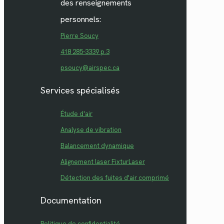
des renseignements
personnels:
Pierre Soucy
418 285-3339 p.3
psoucy@airspec.ca
Services spécialisés
Étude d'air
Analyse de vibration
Balancement dynamique
Alignement laser FixturLaser
Détection des fuites d'air comprimé
Documentation
Politique de confidentialité