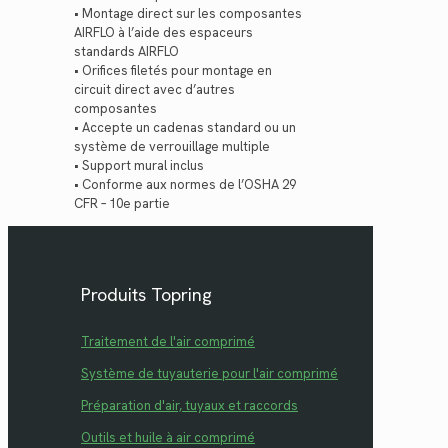
• Montage direct sur les composantes
AIRFLO à l’aide des espaceurs
standards AIRFLO
• Orifices filetés pour montage en
circuit direct avec d’autres
composantes
• Accepte un cadenas standard ou un
système de verrouillage multiple
• Support mural inclus
• Conforme aux normes de l’OSHA 29
CFR – 10e partie
Produits Topring
Traitement de l'air comprimé
Système de tuyauterie pour l'air comprimé
Préparation d'air, tuyaux et raccords
Outils et huile à air comprimé