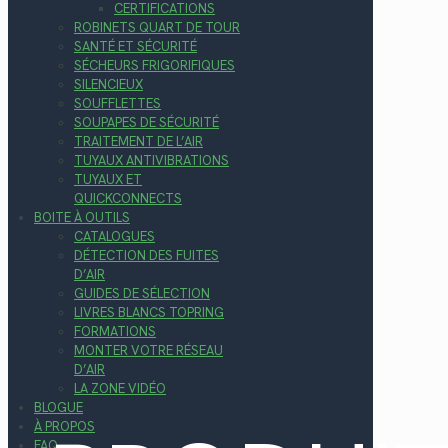
CERTIFICATIONS
ROBINETS QUART DE TOUR
SANTÉ ET SÉCURITÉ
SÉCHEURS FRIGORIFIQUES
SILENCIEUX
SOUFFLETTES
SOUPAPES DE SÉCURITÉ
TRAITEMENT DE L’AIR
TUYAUX ANTIVIBRATIONS
TUYAUX ET
QUICKCONNECTS
BOITE À OUTILS
CATALOGUES
DÉTECTION DES FUITES
D’AIR
GUIDES DE SÉLECTION
LIVRES BLANCS TOPRING
FORMATIONS
MONTER VOTRE RÉSEAU
D’AIR
LA ZONE VIDÉO
BLOGUE
À PROPOS
FAQ