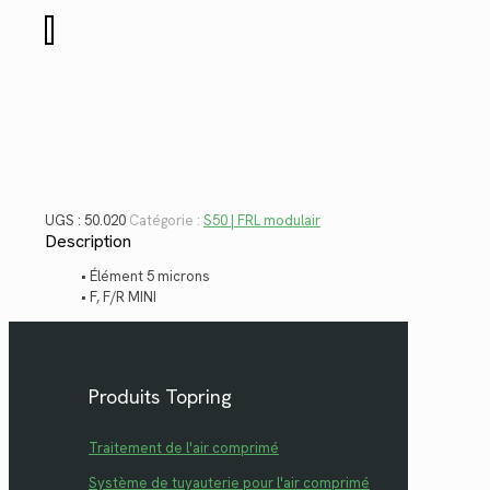
$46.10.
$33.56.
quantité
de
50.020
UGS :
50.020
Catégorie :
S50 | FRL modulair
Description
• Élément 5 microns
• F, F/R MINI
Produits Topring
Traitement de l'air comprimé
Système de tuyauterie pour l'air comprimé