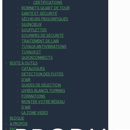
CERTIFICATIONS
ROBINETS QUART DE TOUR
SANTÉ ET SÉCURITÉ
SÉCHEURS FRIGORIFIQUES
SILENCIEUX
SOUFFLETTES
SOUPAPES DE SÉCURITÉ
TRAITEMENT DE L’AIR
TUYAUX ANTIVIBRATIONS
TUYAUX ET
QUICKCONNECTS
BOITE À OUTILS
CATALOGUES
DÉTECTION DES FUITES
D’AIR
GUIDES DE SÉLECTION
LIVRES BLANCS TOPRING
FORMATIONS
MONTER VOTRE RÉSEAU
D’AIR
LA ZONE VIDÉO
BLOGUE
À PROPOS
FAQ