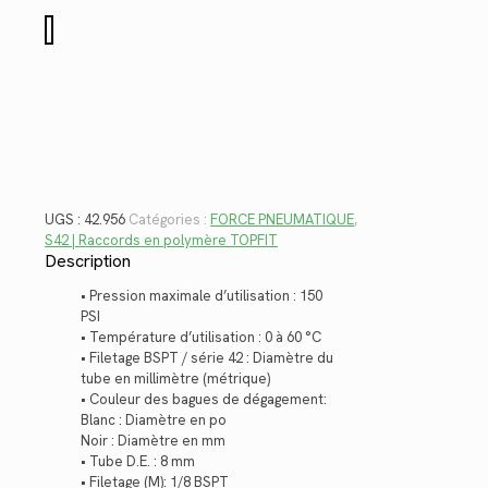
$14.52.
$10.57.
quantité
de
42.956
UGS :
42.956
Catégories :
FORCE PNEUMATIQUE
,
S42 | Raccords en polymère TOPFIT
Description
• Pression maximale d’utilisation : 150
PSI
• Température d’utilisation : 0 à 60 °C
• Filetage BSPT / série 42 : Diamètre du
tube en millimètre (métrique)
• Couleur des bagues de dégagement:
Blanc : Diamètre en po
Noir : Diamètre en mm
• Tube D.E. : 8 mm
• Filetage (M): 1/8 BSPT