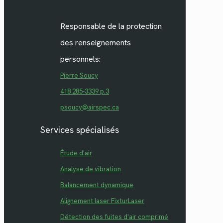
Responsable de la protection
des renseignements
personnels:
Pierre Soucy
418 285-3339 p.3
psoucy@airspec.ca
Services spécialisés
Étude d'air
Analyse de vibration
Balancement dynamique
Alignement laser FixturLaser
Détection des fuites d'air comprimé