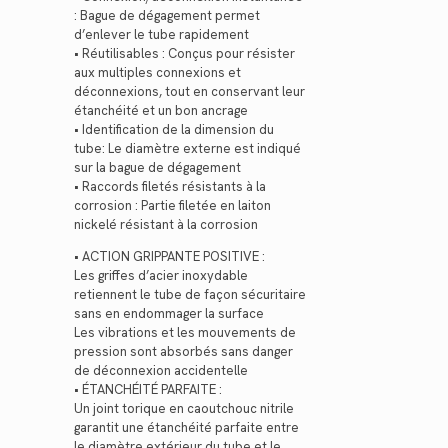
: Bague de dégagement permet
d’enlever le tube rapidement
• Réutilisables : Conçus pour résister
aux multiples connexions et
déconnexions, tout en conservant leur
étanchéité et un bon ancrage
• Identification de la dimension du
tube: Le diamètre externe est indiqué
sur la bague de dégagement
• Raccords filetés résistants à la
corrosion : Partie filetée en laiton
nickelé résistant à la corrosion
• ACTION GRIPPANTE POSITIVE :
Les griffes d’acier inoxydable
retiennent le tube de façon sécuritaire
sans en endommager la surface
Les vibrations et les mouvements de
pression sont absorbés sans danger
de déconnexion accidentelle
• ÉTANCHÉITÉ PARFAITE :
Un joint torique en caoutchouc nitrile
garantit une étanchéité parfaite entre
le diamètre extérieur du tube et le