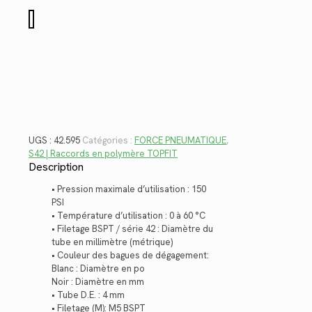
$9.72.
$7.08.
quantité
de
42.595
UGS :
42.595
Catégories :
FORCE PNEUMATIQUE
,
S42 | Raccords en polymère TOPFIT
Description
• Pression maximale d’utilisation : 150
PSI
• Température d’utilisation : 0 à 60 °C
• Filetage BSPT / série 42 : Diamètre du
tube en millimètre (métrique)
• Couleur des bagues de dégagement:
Blanc : Diamètre en po
Noir : Diamètre en mm
• Tube D.E. : 4 mm
• Filetage (M): M5 BSPT