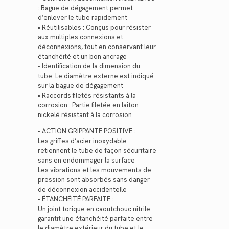
: Bague de dégagement permet
d’enlever le tube rapidement
• Réutilisables : Conçus pour résister
aux multiples connexions et
déconnexions, tout en conservant leur
étanchéité et un bon ancrage
• Identification de la dimension du
tube: Le diamètre externe est indiqué
sur la bague de dégagement
• Raccords filetés résistants à la
corrosion : Partie filetée en laiton
nickelé résistant à la corrosion
• ACTION GRIPPANTE POSITIVE :
Les griffes d’acier inoxydable
retiennent le tube de façon sécuritaire
sans en endommager la surface
Les vibrations et les mouvements de
pression sont absorbés sans danger
de déconnexion accidentelle
• ÉTANCHÉITÉ PARFAITE :
Un joint torique en caoutchouc nitrile
garantit une étanchéité parfaite entre
le diamètre extérieur du tube et le