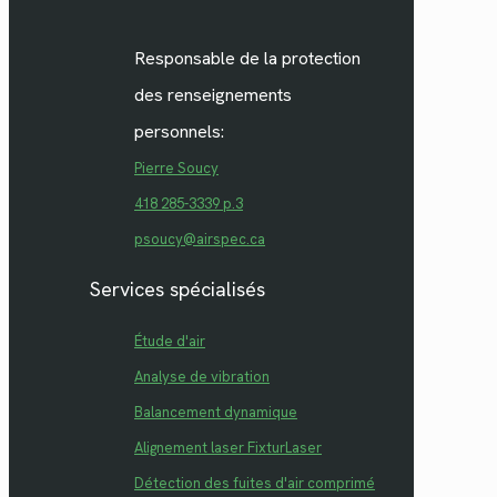
Responsable de la protection
des renseignements
personnels:
Pierre Soucy
418 285-3339 p.3
psoucy@airspec.ca
Services spécialisés
Étude d'air
Analyse de vibration
Balancement dynamique
Alignement laser FixturLaser
Détection des fuites d'air comprimé