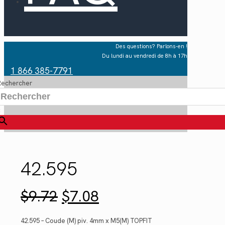
Des questions? Parlons-en !
Du lundi au vendredi de 8h à 17h
1 866 385-7791
Rechercher
×
42.595
Le
Le
$
9.72
$
7.08
prix
prix
initial
actuel
était :
est :
42.595 – Coude (M) piv. 4mm x M5(M) TOPFIT