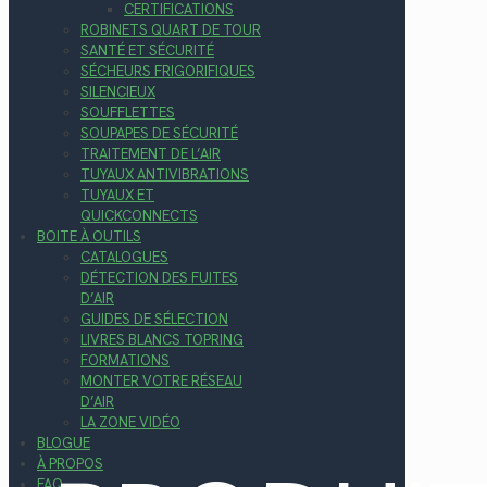
CERTIFICATIONS
ROBINETS QUART DE TOUR
SANTÉ ET SÉCURITÉ
SÉCHEURS FRIGORIFIQUES
SILENCIEUX
SOUFFLETTES
SOUPAPES DE SÉCURITÉ
TRAITEMENT DE L’AIR
TUYAUX ANTIVIBRATIONS
TUYAUX ET
QUICKCONNECTS
BOITE À OUTILS
CATALOGUES
DÉTECTION DES FUITES
D’AIR
GUIDES DE SÉLECTION
LIVRES BLANCS TOPRING
FORMATIONS
MONTER VOTRE RÉSEAU
D’AIR
LA ZONE VIDÉO
BLOGUE
À PROPOS
FAQ