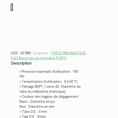
$11.12.
$8.10.
quantité
de
42.588
UGS :
42.588
Catégories :
FORCE PNEUMATIQUE
,
S42 | Raccords en polymère TOPFIT
Description
• Pression maximale d’utilisation : 150
PSI
• Température d’utilisation : 0 à 60 °C
• Filetage BSPT / série 42 : Diamètre du
tube en millimètre (métrique)
• Couleur des bagues de dégagement:
Blanc : Diamètre en po
Noir : Diamètre en mm
• Tube D.E. : 6 mm
• Tige D.E. : 8 mm