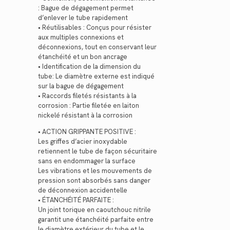
: Bague de dégagement permet
d’enlever le tube rapidement
• Réutilisables : Conçus pour résister
aux multiples connexions et
déconnexions, tout en conservant leur
étanchéité et un bon ancrage
• Identification de la dimension du
tube: Le diamètre externe est indiqué
sur la bague de dégagement
• Raccords filetés résistants à la
corrosion : Partie filetée en laiton
nickelé résistant à la corrosion
• ACTION GRIPPANTE POSITIVE :
Les griffes d’acier inoxydable
retiennent le tube de façon sécuritaire
sans en endommager la surface
Les vibrations et les mouvements de
pression sont absorbés sans danger
de déconnexion accidentelle
• ÉTANCHÉITÉ PARFAITE :
Un joint torique en caoutchouc nitrile
garantit une étanchéité parfaite entre
le diamètre extérieur du tube et le