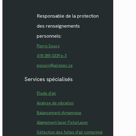
Responsable de la protection
des renseignements
personnels:
Pierre Soucy
418 285-3339 p.3
psoucy@airspec.ca
Services spécialisés
Étude d'air
Analyse de vibration
Balancement dynamique
Alignement laser FixturLaser
Détection des fuites d'air comprimé