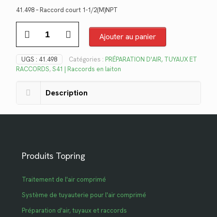
prix
prix
41.498 – Raccord court 1-1/2(M)NPT
initial
actuel
quantité
était :
est :
de
Ajouter au panier
$64.60.
$47.03.
41.498
UGS :
41.498
Catégories :
PRÉPARATION D'AIR, TUYAUX ET
RACCORDS
,
S41 | Raccords en laiton
Description
Produits Topring
Traitement de l'air comprimé
Système de tuyauterie pour l'air comprimé
Préparation d'air, tuyaux et raccords