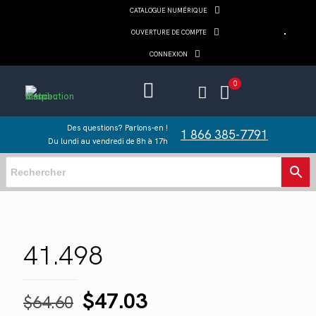
CATALOGUE NUMÉRIQUE
OUVERTURE DE COMPTE
CONNEXION
0
Des questions? Parlons-en !
1 866 385-7791
Du lundi au vendredi de 8h à 17h
41.498
Le
Le
$
47.03
$
64.60