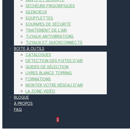
SÉCHEURS FRIGORIFIQUES
SILENCIEUX
SOUFFLETTES
SOUPAPES DE SÉCURITÉ
TRAITEMENT DE L’AIR
TUYAUX ANTIVIBRATIONS
TUYAUX ET QUICKCONNECTS
BOITE À OUTILS
CATALOGUES
DÉTECTION DES FUITES D’AIR
GUIDES DE SÉLECTION
LIVRES BLANCS TOPRING
FORMATIONS
MONTER VOTRE RÉSEAU D’AIR
LA ZONE VIDÉO
BLOGUE
À PROPOS
FAQ
0