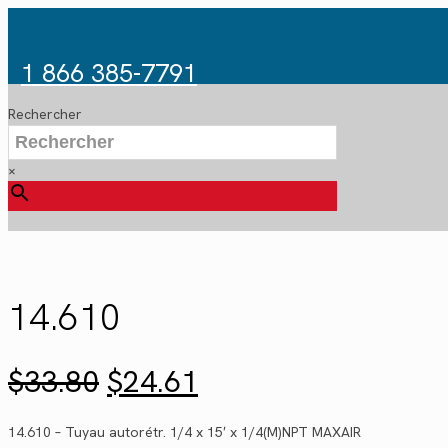
1 866 385-7791
Rechercher
×
14.610
Le
Le
$
33.80
$
24.61
prix
prix
initial
actuel
14.610 – Tuyau autorétr. 1/4 x 15′ x 1/4(M)NPT MAXAIR
était :
est :