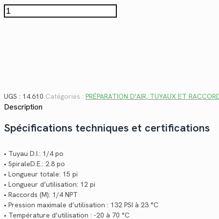
$33.80.
$24.61.
quantité
de
14.610
UGS :
14.610
Catégories :
PRÉPARATION D'AIR, TUYAUX ET RACCOR
Description
Spécifications techniques et certifications
• Tuyau D.I.: 1/4 po
• SpiraleD.E.: 2.8 po
• Longueur totale: 15 pi
• Longueur d’utilisation: 12 pi
• Raccords (M): 1/4 NPT
• Pression maximale d’utilisation : 132 PSI à 23 °C
• Température d’utilisation : -20 à 70 °C