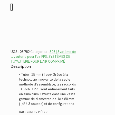
$8.02.
$5.84.
quantité
de
08.782
UGS :
08.782
Catégories :
S08 | Système de
tuyauterie pour l'air PPS
,
SYSTÈMES DE
TUYAUTERIE POUR L'AIR COMPRIMÉ
Description
• Tube : 25 mm (1 po)• Grâce à la
technologie innovante de la seule
méthode d’assemblage, les raccords
TOPRING PPS sont entièrement faits
en aluminium. Offerts dans une vaste
gamme de diamètres de 16 à 80 mm
(1/2 à 3 pouces) et de configurations.
RACCORD 2 PIÈCES