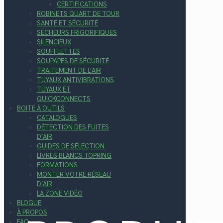
CERTIFICATIONS
ROBINETS QUART DE TOUR
SANTÉ ET SÉCURITÉ
SÉCHEURS FRIGORIFIQUES
SILENCIEUX
SOUFFLETTES
SOUPAPES DE SÉCURITÉ
TRAITEMENT DE L’AIR
TUYAUX ANTIVIBRATIONS
TUYAUX ET
QUICKCONNECTS
BOITE À OUTILS
CATALOGUES
DÉTECTION DES FUITES
D’AIR
GUIDES DE SÉLECTION
LIVRES BLANCS TOPRING
FORMATIONS
MONTER VOTRE RÉSEAU
D’AIR
LA ZONE VIDÉO
BLOGUE
À PROPOS
FAQ