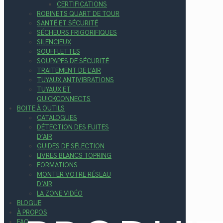
CERTIFICATIONS
ROBINETS QUART DE TOUR
SANTÉ ET SÉCURITÉ
SÉCHEURS FRIGORIFIQUES
SILENCIEUX
SOUFFLETTES
SOUPAPES DE SÉCURITÉ
TRAITEMENT DE L’AIR
TUYAUX ANTIVIBRATIONS
TUYAUX ET
QUICKCONNECTS
BOITE À OUTILS
CATALOGUES
DÉTECTION DES FUITES
D’AIR
GUIDES DE SÉLECTION
LIVRES BLANCS TOPRING
FORMATIONS
MONTER VOTRE RÉSEAU
D’AIR
LA ZONE VIDÉO
BLOGUE
À PROPOS
FAQ