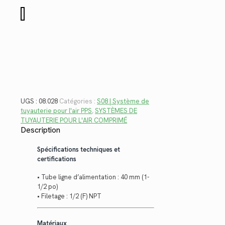
$91.78.
$66.82.
quantité
de
08.028
UGS :
08.028
Catégories :
S08 | Système de
tuyauterie pour l'air PPS
,
SYSTÈMES DE
TUYAUTERIE POUR L'AIR COMPRIMÉ
Description
Spécifications techniques et
certifications
• Tube ligne d’alimentation : 40 mm (1-
1/2 po)
• Filetage : 1/2 (F) NPT
Matériaux