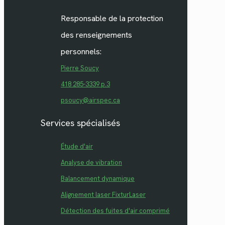
Responsable de la protection
des renseignements
personnels:
Pierre Soucy
418 285-3339 p.3
psoucy@airspec.ca
Services spécialisés
Étude d'air
Analyse de vibration
Balancement dynamique
Alignement laser FixturLaser
Détection des fuites d'air comprimé