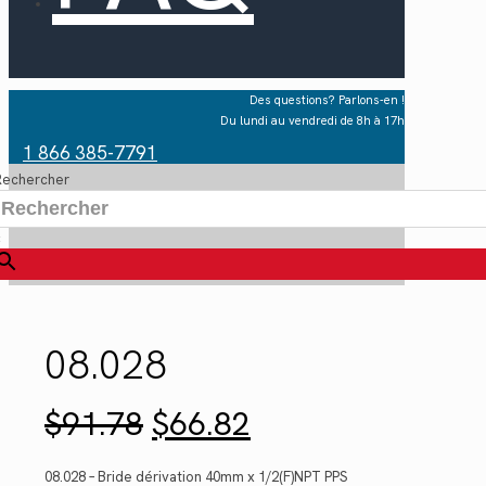
Des questions? Parlons-en !
Du lundi au vendredi de 8h à 17h
1 866 385-7791
Rechercher
×
08.028
Le
Le
$
91.78
$
66.82
prix
prix
initial
actuel
était :
est :
08.028 – Bride dérivation 40mm x 1/2(F)NPT PPS