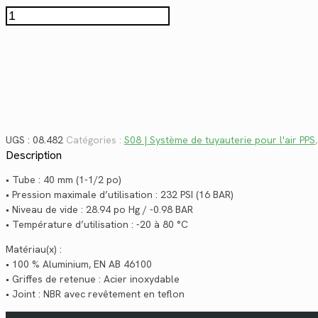
$717.90.
$522.63.
quantité
de
08.482
UGS :
08.482
Catégories :
S08 | Système de tuyauterie pour l'air PPS
Description
• Tube : 40 mm (1-1/2 po)
• Pression maximale d’utilisation : 232 PSI (16 BAR)
• Niveau de vide : 28.94 po Hg / -0.98 BAR
• Température d’utilisation : -20 à 80 °C
Matériau(x) :
• 100 % Aluminium, EN AB 46100
• Griffes de retenue : Acier inoxydable
• Joint : NBR avec revêtement en teflon