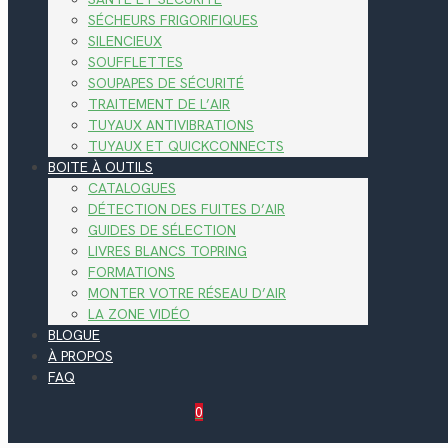
SÉCHEURS FRIGORIFIQUES
SILENCIEUX
SOUFFLETTES
SOUPAPES DE SÉCURITÉ
TRAITEMENT DE L’AIR
TUYAUX ANTIVIBRATIONS
TUYAUX ET QUICKCONNECTS
BOITE À OUTILS
CATALOGUES
DÉTECTION DES FUITES D’AIR
GUIDES DE SÉLECTION
LIVRES BLANCS TOPRING
FORMATIONS
MONTER VOTRE RÉSEAU D’AIR
LA ZONE VIDÉO
BLOGUE
À PROPOS
FAQ
0