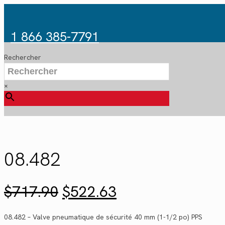
1 866 385-7791
Rechercher
×
08.482
Le
Le
$
717.90
$
522.63
prix
prix
initial
actuel
08.482 – Valve pneumatique de sécurité 40 mm (1-1/2 po) PPS
était :
est :