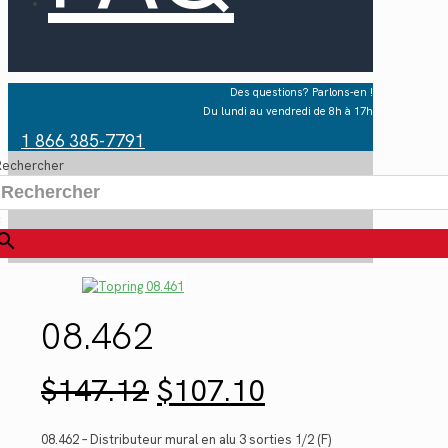
Des questions? Parlons-en !
Du lundi au vendredi de 8h à 17h
1 866 385-7791
Rechercher
×
08.462
Le
Le
$
147.12
$
107.10
prix
prix
initial
actuel
était :
est :
08.462 – Distributeur mural en alu 3 sorties 1/2 (F)