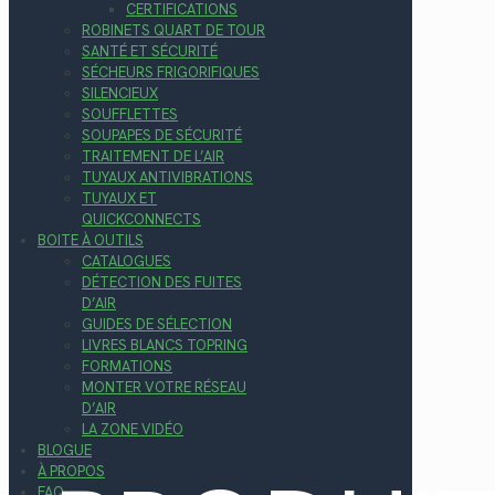
CERTIFICATIONS
ROBINETS QUART DE TOUR
SANTÉ ET SÉCURITÉ
SÉCHEURS FRIGORIFIQUES
SILENCIEUX
SOUFFLETTES
SOUPAPES DE SÉCURITÉ
TRAITEMENT DE L’AIR
TUYAUX ANTIVIBRATIONS
TUYAUX ET
QUICKCONNECTS
BOITE À OUTILS
CATALOGUES
DÉTECTION DES FUITES
D’AIR
GUIDES DE SÉLECTION
LIVRES BLANCS TOPRING
FORMATIONS
MONTER VOTRE RÉSEAU
D’AIR
LA ZONE VIDÉO
BLOGUE
À PROPOS
FAQ