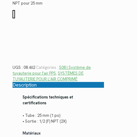
$147.12.
$107.10.
NPT pour 25 mm
quantité
de
08.462
UGS :
08.462
Catégories :
S08 | Système de
tuyauterie pour l'air PPS
,
SYSTÈMES DE
TUYAUTERIE POUR L'AIR COMPRIMÉ
Description
Spécifications techniques et
certifications
• Tube : 25 mm (1 po)
• Sortie : 1/2 (F) NPT (2X)
Matériaux