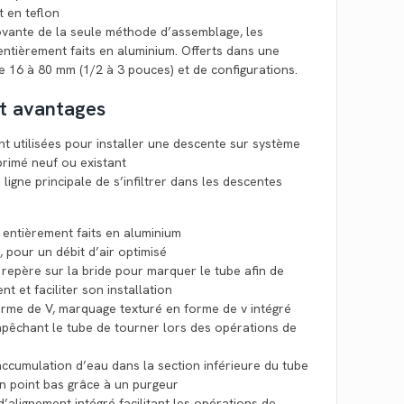
t en teflon
novante de la seule méthode d’assemblage, les
ntièrement faits en aluminium. Offerts dans une
 16 à 80 mm (1/2 à 3 pouces) et de configurations.
et avantages
ont utilisées pour installer une descente sur système
primé neuf ou existant
 ligne principale de s’infiltrer dans les descentes
 entièrement faits en aluminium
, pour un débit d’air optimisé
, repère sur la bride pour marquer le tube afin de
t et faciliter son installation
orme de V, marquage texturé en forme de v intégré
mpêchant le tube de tourner lors des opérations de
accumulation d’eau dans la section inférieure du tube
un point bas grâce à un purgeur
d’alignement intégré facilitant les opérations de