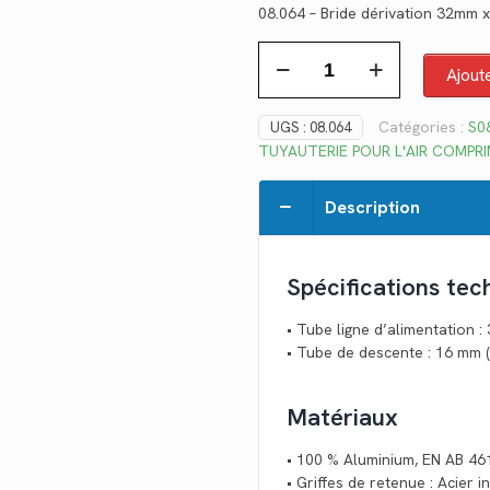
08.064 – Bride dérivation 32mm 
initial
ac
quantité
était :
est
Ajout
de
$59.40.
$4
08.064
Catégories :
S08
UGS :
08.064
TUYAUTERIE POUR L'AIR COMPR
Description
Spécifications tec
• Tube ligne d’alimentation :
• Tube de descente : 16 mm 
Matériaux
• 100 % Aluminium, EN AB 46
• Griffes de retenue : Acier 