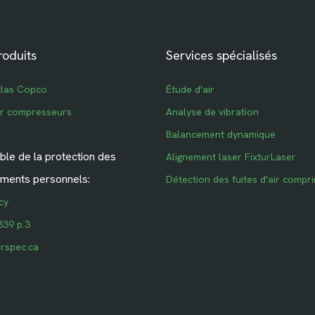
roduits
Services spécialisés
tlas Copco
Étude d'air
ur compresseurs
Analyse de vibration
Balancement dynamique
le de la protection des
Alignement laser FixturLaser
ments personnels:
Détection des fuites d'air compr
cy
339 p.3
rspec.ca