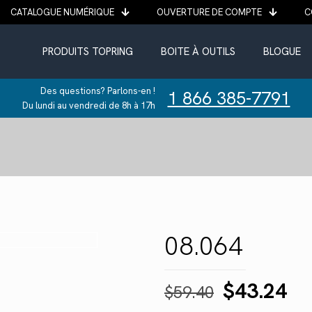
CATALOGUE NUMÉRIQUE
OUVERTURE DE COMPTE
C
PRODUITS TOPRING
BOITE À OUTILS
BLOGUE
Des questions? Parlons-en !
1 866 385-7791
Du lundi au vendredi de 8h à 17h
08.064
Le
Le
$
43.24
$
59.40
prix
pr