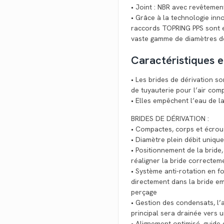
• Joint : NBR avec revêtemen
• Grâce à la technologie in
raccords TOPRING PPS sont e
vaste gamme de diamètres de
Caractéristiques 
• Les brides de dérivation s
de tuyauterie pour l’air com
• Elles empêchent l’eau de la
BRIDES DE DÉRIVATION :
• Compactes, corps et écrou
• Diamètre plein débit unique
• Positionnement de la bride
réaligner la bride correctemen
• Système anti-rotation en f
directement dans la bride e
perçage
• Gestion des condensats, l’
principal sera drainée vers 
• Alignement optimisé, guide 