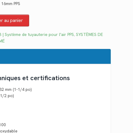
x 16mm PPS
tuel
 :
er au panier
3.24.
 | Système de tuyauterie pour l'air PPS
,
SYSTÈMES DE
IMÉ
hniques et certifications
 32 mm (1-1/4 po)
(1/2 po)
100
inoxydable