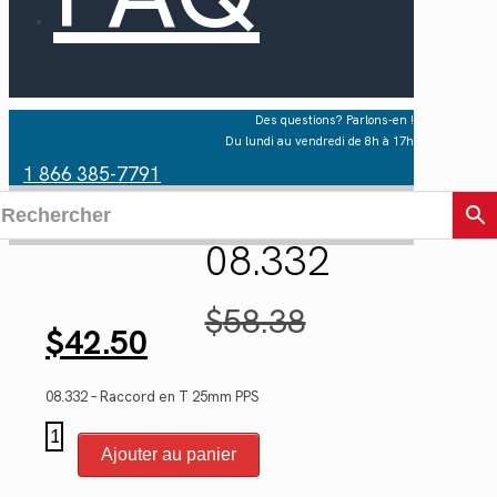
Des questions? Parlons-en !
Du lundi au vendredi de 8h à 17h
1 866 385-7791
08.332
Le
$
58.38
Le
prix
$
42.50
prix
initial
actuel
était :
est :
$58.38.
08.332 – Raccord en T 25mm PPS
$42.50.
quantité
de
Ajouter au panier
08.332