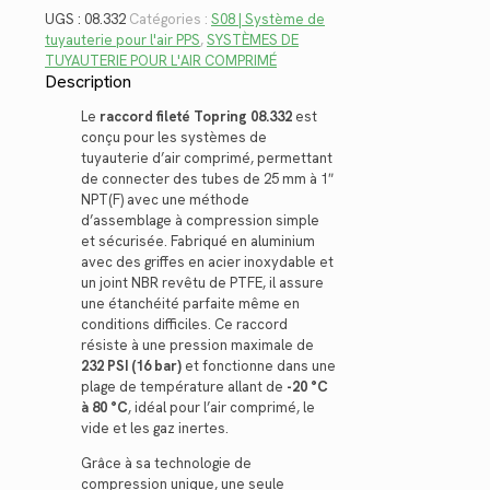
UGS :
08.332
Catégories :
S08 | Système de
tuyauterie pour l'air PPS
,
SYSTÈMES DE
TUYAUTERIE POUR L'AIR COMPRIMÉ
Description
Le
raccord fileté Topring 08.332
est
conçu pour les systèmes de
tuyauterie d’air comprimé, permettant
de connecter des tubes de 25 mm à 1″
NPT(F) avec une méthode
d’assemblage à compression simple
et sécurisée. Fabriqué en aluminium
avec des griffes en acier inoxydable et
un joint NBR revêtu de PTFE, il assure
une étanchéité parfaite même en
conditions difficiles. Ce raccord
résiste à une pression maximale de
232 PSI (16 bar)
et fonctionne dans une
plage de température allant de
-20 °C
à 80 °C
, idéal pour l’air comprimé, le
vide et les gaz inertes.
Grâce à sa technologie de
compression unique, une seule