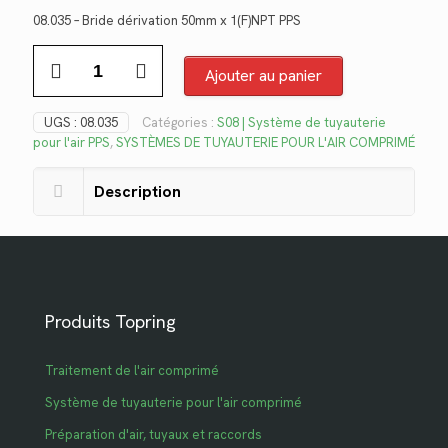
prix
prix
08.035 – Bride dérivation 50mm x 1(F)NPT PPS
initial
actuel
quantité
était :
est :
de
Ajouter au panier
$107.90.
$78.55.
08.035
UGS :
08.035
Catégories :
S08 | Système de tuyauterie
pour l'air PPS
,
SYSTÈMES DE TUYAUTERIE POUR L'AIR COMPRIMÉ
Description
Produits Topring
Traitement de l'air comprimé
Système de tuyauterie pour l'air comprimé
Préparation d'air, tuyaux et raccords