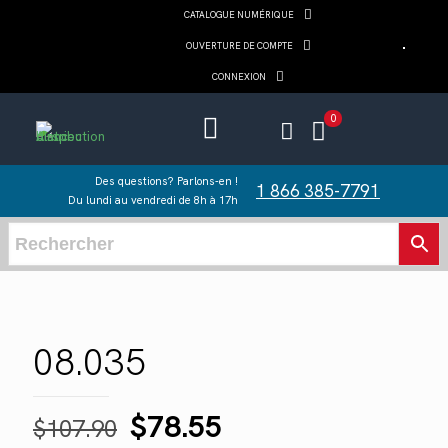
CATALOGUE NUMÉRIQUE
OUVERTURE DE COMPTE
CONNEXION
0
Des questions? Parlons-en !
1 866 385-7791
Du lundi au vendredi de 8h à 17h
08.035
Le
Le
$
78.55
$
107.90