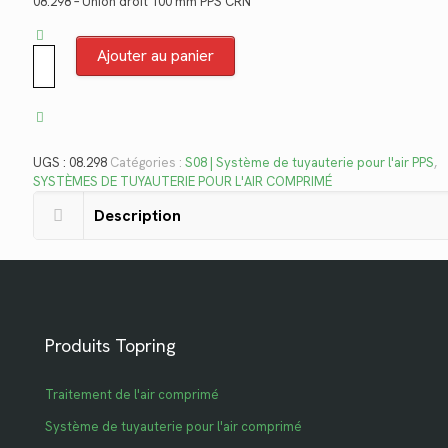
initial
actuel
08.298 – Union droit 100 mm PPS CRN
était :
est :
$244.10.
$177.70.
quantité
Ajouter au panier
de
08.298
UGS :
08.298
Catégories :
S08 | Système de tuyauterie pour l'air PPS
,
SYSTÈMES DE TUYAUTERIE POUR L'AIR COMPRIMÉ
Description
Produits Topring
Traitement de l'air comprimé
Système de tuyauterie pour l'air comprimé