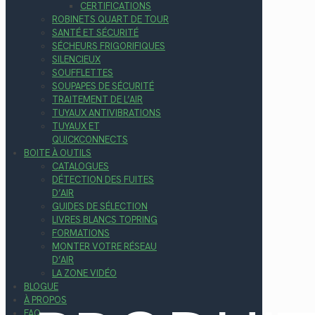
CERTIFICATIONS
ROBINETS QUART DE TOUR
SANTÉ ET SÉCURITÉ
SÉCHEURS FRIGORIFIQUES
SILENCIEUX
SOUFFLETTES
SOUPAPES DE SÉCURITÉ
TRAITEMENT DE L’AIR
TUYAUX ANTIVIBRATIONS
TUYAUX ET
QUICKCONNECTS
BOITE À OUTILS
CATALOGUES
DÉTECTION DES FUITES
D’AIR
GUIDES DE SÉLECTION
LIVRES BLANCS TOPRING
FORMATIONS
MONTER VOTRE RÉSEAU
D’AIR
LA ZONE VIDÉO
BLOGUE
À PROPOS
FAQ