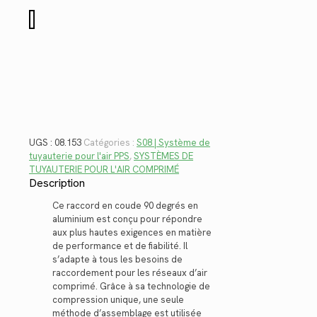
$57.70.
$42.01.
quantité
de
08.153
UGS :
08.153
Catégories :
S08 | Système de
tuyauterie pour l'air PPS
,
SYSTÈMES DE
TUYAUTERIE POUR L'AIR COMPRIMÉ
Description
Ce raccord en coude 90 degrés en
aluminium est conçu pour répondre
aux plus hautes exigences en matière
de performance et de fiabilité. Il
s’adapte à tous les besoins de
raccordement pour les réseaux d’air
comprimé. Grâce à sa technologie de
compression unique, une seule
méthode d’assemblage est utilisée