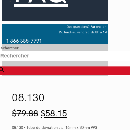
Des questions? Parlons-en !
Du lundi au vendredi de 8h à 17h
1 866 385-7791
Rechercher
×
08.130
Le
Le
$
79.88
$
58.15
prix
prix
initial
actuel
était :
est :
08.130 – Tube de déviation alu. 16mm x 80mm PPS