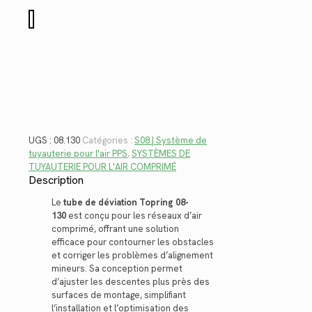
$79.88.
$58.15.
quantité
de
08.130
UGS :
08.130
Catégories :
S08 | Système de
tuyauterie pour l'air PPS
,
SYSTÈMES DE
TUYAUTERIE POUR L'AIR COMPRIMÉ
Description
Le
tube de déviation Topring 08-
130
est conçu pour les réseaux d’air
comprimé, offrant une solution
efficace pour contourner les obstacles
et corriger les problèmes d’alignement
mineurs. Sa conception permet
d’ajuster les descentes plus près des
surfaces de montage, simplifiant
l’installation et l’optimisation des