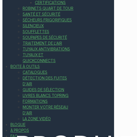
CERTIFICATIONS
ROBINETS QUART DE TOUR
SANTÉ ET SÉCURITÉ
SÉCHEURS FRIGORIFIQUES
SILENCIEUX
SOUFFLETTES
SOUPAPES DE SÉCURITÉ
TRAITEMENT DE L’AIR
TUYAUX ANTIVIBRATIONS
TUYAUX ET
QUICKCONNECTS
BOITE À OUTILS
CATALOGUES
DÉTECTION DES FUITES
D’AIR
GUIDES DE SÉLECTION
LIVRES BLANCS TOPRING
FORMATIONS
MONTER VOTRE RÉSEAU
D’AIR
LA ZONE VIDÉO
BLOGUE
À PROPOS
FAQ