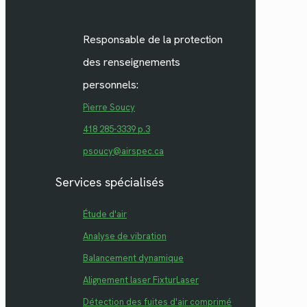
Responsable de la protection
des renseignements
personnels:
Pierre Soucy
418 285-3339 p.3
psoucy@airspec.ca
Services spécialisés
Étude d'air
Analyse de vibration
Balancement dynamique
Alignement laser FixturLaser
Détection des fuites d'air comprimé