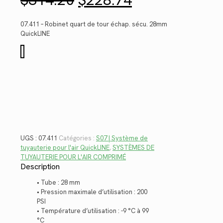
prix
prix
initial
actuel
était :
est :
07.411 – Robinet quart de tour échap. sécu. 28mm
$314.20.
$228.74.
QuickLINE
quantité
de
07.411
UGS :
07.411
Catégories :
S07 | Système de
tuyauterie pour l'air QuickLINE
,
SYSTÈMES DE
TUYAUTERIE POUR L'AIR COMPRIMÉ
Description
• Tube : 28 mm
• Pression maximale d’utilisation : 200
PSI
• Température d’utilisation : -9 °C à 99
°C