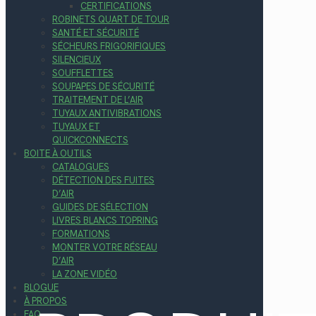
CERTIFICATIONS
ROBINETS QUART DE TOUR
SANTÉ ET SÉCURITÉ
SÉCHEURS FRIGORIFIQUES
SILENCIEUX
SOUFFLETTES
SOUPAPES DE SÉCURITÉ
TRAITEMENT DE L’AIR
TUYAUX ANTIVIBRATIONS
TUYAUX ET
QUICKCONNECTS
BOITE À OUTILS
CATALOGUES
DÉTECTION DES FUITES
D’AIR
GUIDES DE SÉLECTION
LIVRES BLANCS TOPRING
FORMATIONS
MONTER VOTRE RÉSEAU
D’AIR
LA ZONE VIDÉO
BLOGUE
À PROPOS
FAQ