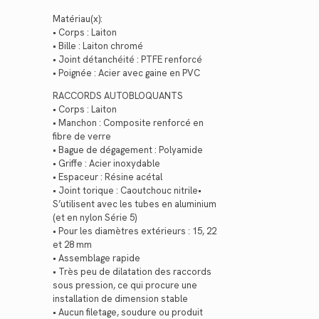
Matériau(x):
• Corps : Laiton
• Bille : Laiton chromé
• Joint détanchéité : PTFE renforcé
• Poignée : Acier avec gaine en PVC
RACCORDS AUTOBLOQUANTS
• Corps : Laiton
• Manchon : Composite renforcé en
fibre de verre
• Bague de dégagement : Polyamide
• Griffe : Acier inoxydable
• Espaceur : Résine acétal
• Joint torique : Caoutchouc nitrile•
S’utilisent avec les tubes en aluminium
(et en nylon Série 5)
• Pour les diamètres extérieurs : 15, 22
et 28 mm
• Assemblage rapide
• Très peu de dilatation des raccords
sous pression, ce qui procure une
installation de dimension stable
• Aucun filetage, soudure ou produit